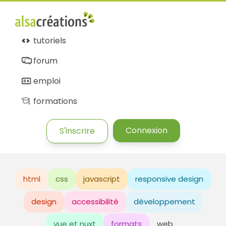
tutoriels
forum
emploi
formations
Connexion
S'inscrire
html
css
javascript
responsive design
design
accessibilité
développement
vue et nuxt
formats
web