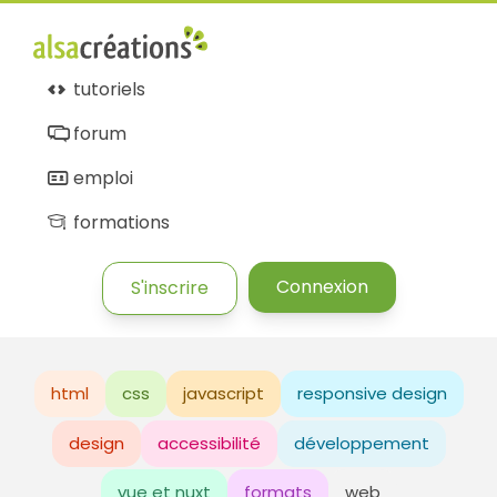
tutoriels
forum
emploi
formations
Connexion
S'inscrire
html
css
javascript
responsive design
design
accessibilité
développement
vue et nuxt
formats
web