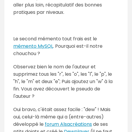
aller plus loin, récapitulatif des bonnes
pratiques par niveaux.
Le second mémento tout frais est le
mémento MySQL
. Pourquoi est-il notre
chouchou ?
Observez bien le nom de l'auteur et
supprimez tous les "r", les "o", les "l", le "p", le
"h", le "m" et deux "e"; Puis ajoutez un "w" à la
fin. Vous avez découvert le pseudo de
l'auteur ?
Oui bravo, c'était assez facile : "dew" ! Mais
oui, celui-là même qui a (entre-autres)
développé le
forum Alsacréations
de ses
ptits doigts et créé le
Dewplayer
(il ne faut