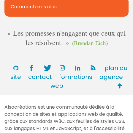
Commentaires clos
Les promesses n'engagent que ceux qui
les résolvent.
(Brendan Eich)
plan du
site
contact
formations
agence
Retou
web
en
haut
Alsacréations est une communauté dédiée à la
de
conception de sites et applications web de qualité,
page
grâce aux standards
W3C
, aux feuilles de styles
CSS
,
aux langages
HTML
et JavaScript, et à l'accessibilité.