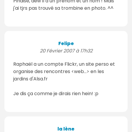
Pinaise, dew il a un prénom et un nom ! Mais
j'ai tjrs pas trouvé sa trombine en photo. ^^
Felipe
20 Février 2007 à 17h32
Raphaël a un compte Flickr, un site perso et
organise des rencontres <web...> en les
jardins d'Alsa.fr
Je dis ça comme je dirais rien hein! :p
la lène