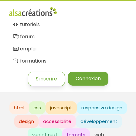
tutoriels
forum
emploi
formations
Connexion
S'inscrire
html
css
javascript
responsive design
design
accessibilité
développement
vue et nuxt
formats
web