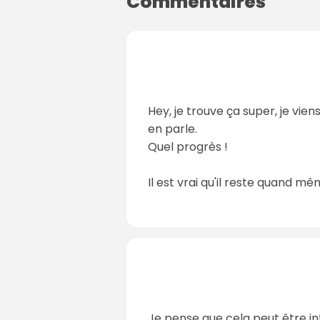
Commentaires
Hey, je trouve ça super, je vien
en parle.
Quel progrès !
Il est vrai qu'il reste quand mê
Je pense que cela peut être int