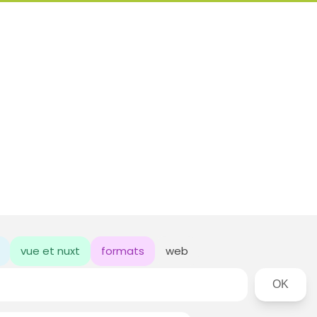
vue et nuxt
formats
web
Rechercher