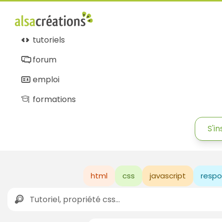
tutoriels
forum
emploi
formations
S'in
html
css
javascript
respo