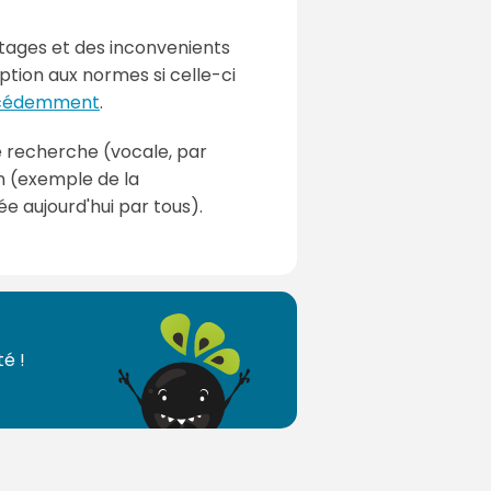
ntages et des inconvenients
ption aux normes si celle-ci
écédemment
.
e recherche (vocale, par
n (exemple de la
 aujourd'hui par tous).
é !