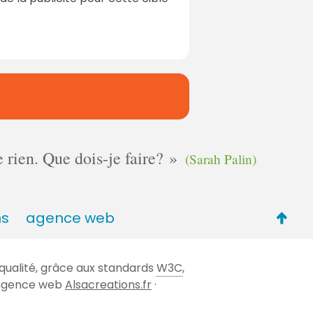
e rien. Que dois-je faire?
(Sarah Palin)
Retou
ns
agence web
en
haut
qualité, grâce aux standards
W3C
,
de
 l'agence web
Alsacreations.fr
·
page