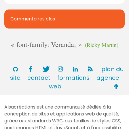
Commentaires clos
font-family: Veranda;
(Ricky Martin)
plan du
site
contact
formations
agence
Retou
web
en
haut
Alsacréations est une communauté dédiée à la
de
conception de sites et applications web de qualité,
page
grâce aux standards
W3C
, aux feuilles de styles
CSS
,
aux langages
HTML
et JavaScript, et à l'accessibilité.