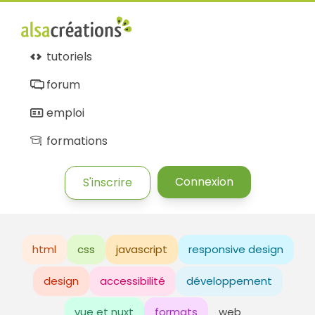
tutoriels
forum
emploi
formations
Connexion
S'inscrire
html
css
javascript
responsive design
design
accessibilité
développement
vue et nuxt
formats
web