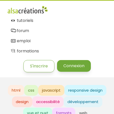
tutoriels
forum
emploi
formations
Connexion
S'inscrire
html
css
javascript
responsive design
design
accessibilité
développement
vue et nuxt
formats
web