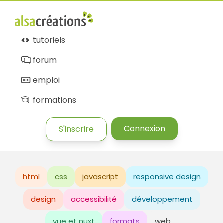
tutoriels
forum
emploi
formations
Connexion
S'inscrire
html
css
javascript
responsive design
design
accessibilité
développement
vue et nuxt
formats
web