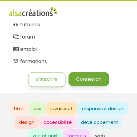
tutoriels
forum
emploi
formations
Connexion
S'inscrire
html
css
javascript
responsive design
design
accessibilité
développement
vue et nuxt
formats
web