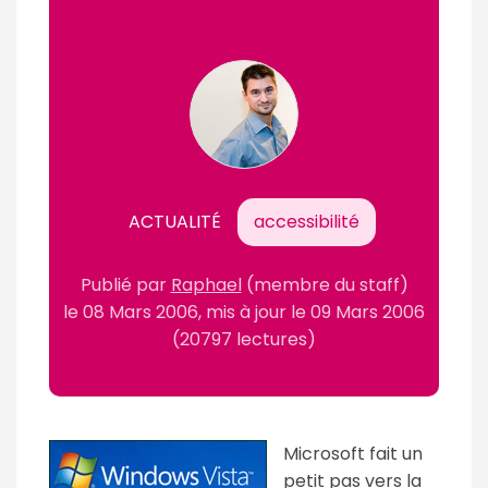
ACTUALITÉ
accessibilité
Publié par
Raphael
(membre du staff)
le
08 Mars 2006
, mis à jour le
09 Mars 2006
(20797 lectures)
Microsoft fait un
petit pas vers la