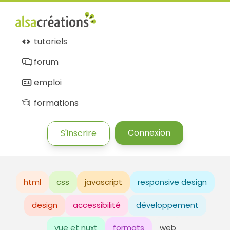
tutoriels
forum
emploi
formations
Connexion
S'inscrire
html
css
javascript
responsive design
design
accessibilité
développement
vue et nuxt
formats
web