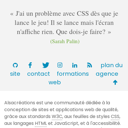
J'ai un problème avec CSS dès que je
lance le jeu! Il se lance mais l'écran
n'affiche rien. Que dois-je faire?
(Sarah Palin)
plan du
site
contact
formations
agence
Retou
web
en
haut
Alsacréations est une communauté dédiée à la
de
conception de sites et applications web de qualité,
page
grâce aux standards
W3C
, aux feuilles de styles
CSS
,
aux langages
HTML
et JavaScript, et à l'accessibilité.