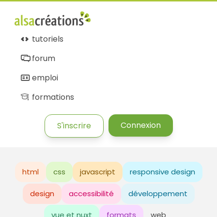
tutoriels
forum
emploi
formations
Connexion
S'inscrire
html
css
javascript
responsive design
design
accessibilité
développement
vue et nuxt
formats
web