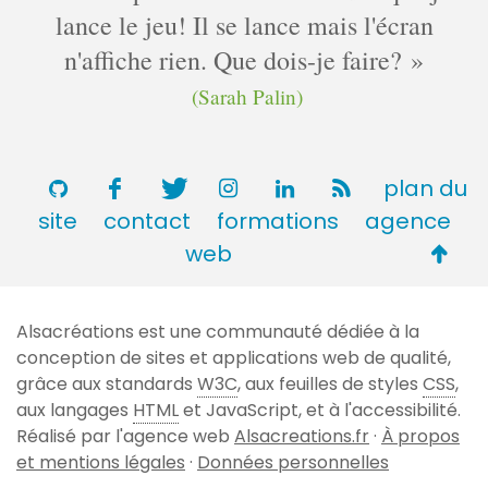
lance le jeu! Il se lance mais l'écran
n'affiche rien. Que dois-je faire?
(Sarah Palin)
plan du
site
contact
formations
agence
Retou
web
en
haut
Alsacréations est une communauté dédiée à la
de
conception de sites et applications web de qualité,
page
grâce aux standards
W3C
, aux feuilles de styles
CSS
,
aux langages
HTML
et JavaScript, et à l'accessibilité.
Réalisé par l'agence web
Alsacreations.fr
·
À propos
et mentions légales
·
Données personnelles