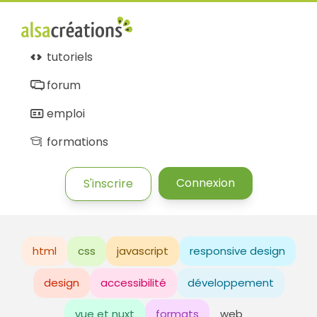
tutoriels
forum
emploi
formations
Connexion
S'inscrire
html
css
javascript
responsive design
design
accessibilité
développement
vue et nuxt
formats
web