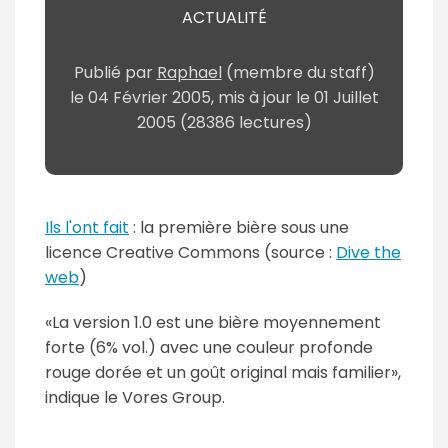
ACTUALITÉ
Publié par
Raphael
(membre du staff)
le
04 Février 2005
, mis à jour le
01 Juillet
2005
(28386 lectures)
Ils l'ont fait
: la première bière sous une
licence Creative Commons (source :
Dive the
web
)
La version 1.0 est une bière moyennement
forte (6% vol.) avec une couleur profonde
rouge dorée et un goût original mais familier
,
indique le Vores Group.