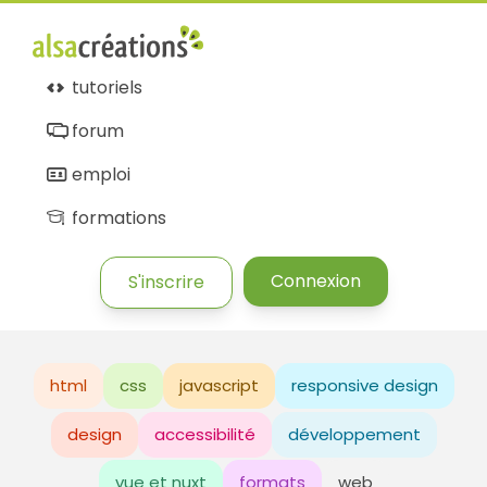
tutoriels
forum
emploi
formations
Connexion
S'inscrire
html
css
javascript
responsive design
design
accessibilité
développement
vue et nuxt
formats
web