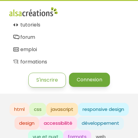
tutoriels
forum
emploi
formations
Connexion
S'inscrire
html
css
javascript
responsive design
design
accessibilité
développement
vue et nuxt
formats
web