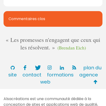
Commentaires clos
Les promesses n'engagent que ceux qui
les résolvent.
(Brendan Eich)
plan du
site
contact
formations
agence
Retou
web
en
haut
Alsacréations est une communauté dédiée à la
de
conception de sites et applications web de qualité,