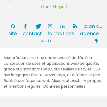
(Hulk Hogan)
plan du
site
contact
formations
agence
Retou
web
en
haut
Alsacréations est une communauté dédiée à la
de
conception de sites et applications web de qualité,
page
grâce aux standards
W3C
, aux feuilles de styles
CSS
,
aux langages
HTML
et JavaScript, et à l'accessibilité.
Réalisé par l'agence web
Alsacreations.fr
·
À propos
et mentions légales
·
Données personnelles