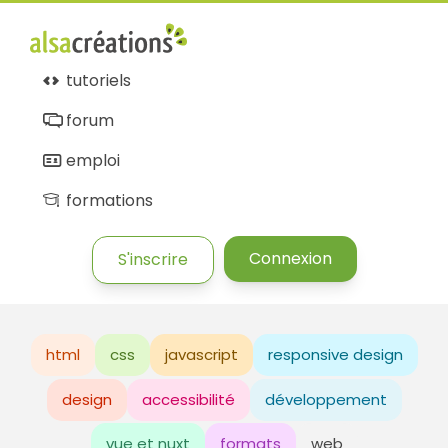
tutoriels
forum
emploi
formations
Connexion
S'inscrire
html
css
javascript
responsive design
design
accessibilité
développement
vue et nuxt
formats
web