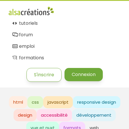
tutoriels
forum
emploi
formations
Connexion
S'inscrire
html
css
javascript
responsive design
design
accessibilité
développement
vue et nuxt
formats
web