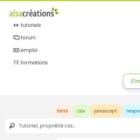
tutoriels
forum
emploi
formations
S'in
html
css
javascript
respo