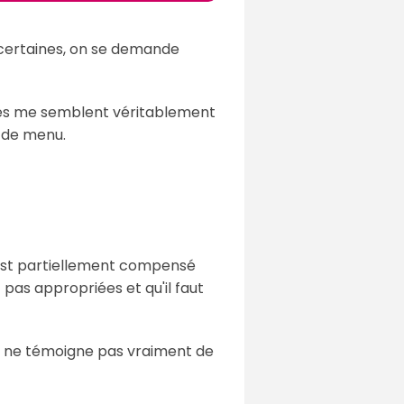
r certaines, on se demande
aines me semblent véritablement
e de menu.
 est partiellement compensé
t pas appropriées et qu'il faut
ue ne témoigne pas vraiment de