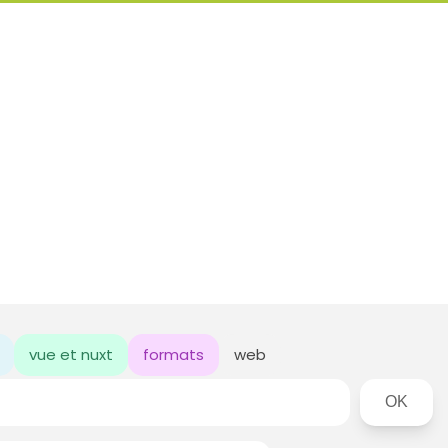
vue et nuxt
formats
web
Rechercher