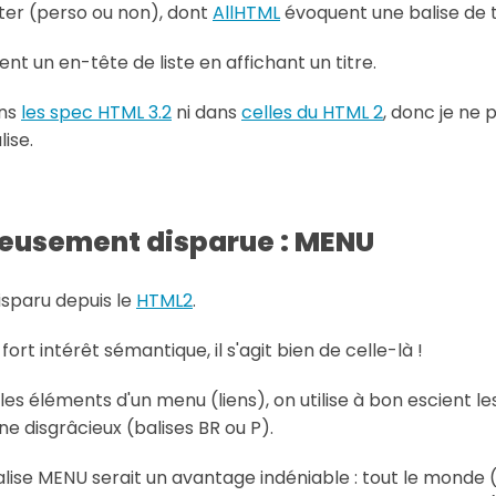
er (perso ou non), dont
AllHTML
évoquent une balise de tit
 un en-tête de liste en affichant un titre.
ans
les spec HTML 3.2
ni dans
celles du HTML 2
, donc je ne
lise.
eusement disparue : MENU
isparu depuis le
HTML2
.
 fort intérêt sémantique, il s'agit bien de celle-là !
es éléments d'un menu (liens), on utilise à bon escient les 
ne disgrâcieux (balises BR ou P).
ise MENU serait un avantage indéniable : tout le monde (