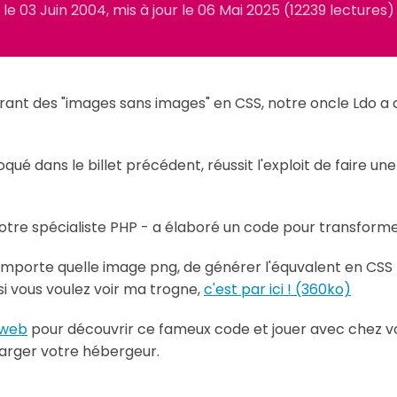
le
03 Juin 2004
, mis à jour le
06 Mai 2025
(12239 lectures)
trant des "images sans images" en CSS, notre oncle Ldo a
voqué dans le billet précédent, réussit l'exploit de faire 
notre spécialiste PHP - a élaboré un code pour transfor
importe quelle image png, de générer l'équvalent en CSS 
si vous voulez voir ma trogne,
c'est par ici ! (360ko)
e web
pour découvrir ce fameux code et jouer avec chez v
arger votre hébergeur.