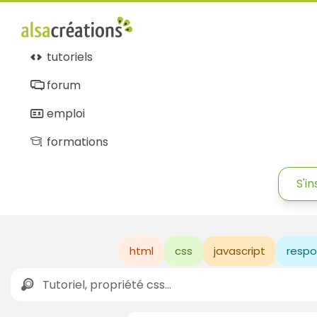
tutoriels
forum
emploi
formations
S'in
html
css
javascript
respo