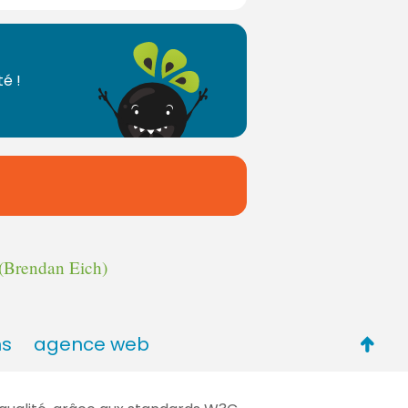
é !
(Brendan Eich)
Retou
ns
agence web
en
haut