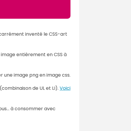
 carrément inventé le CSS-art
une image entièrement en CSS à
mer une image png en image css.
(combinaison de UL et LI).
Voici
ous... à consommer avec