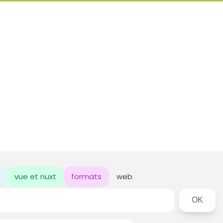
vue et nuxt
formats
web
Rechercher