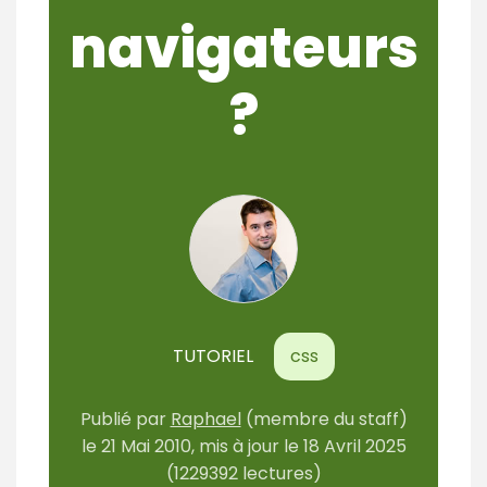
m
navigateurs
é
?
TUTORIEL
css
Publié
par
Raphael
(membre du staff)
le
21 Mai 2010
, mis à jour le
18 Avril 2025
(1229392 lectures)