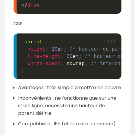
</
div
>
CSS :
.parent
{
height
:
20
em
;
/* hauteur du parent 
line-height
:
20
em
;
/* hauteur de li
white-space
:
 nowrap
;
/* interdictio
}
Avantages : très simple à mettre en oeuvre
Inconvénients : ne fonctionne que sur une
seule ligne, nécessite une hauteur de
parent définie
Compatibilité : IE6 (et le reste du monde)