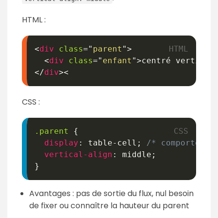
HTML :
<
div
class
=
"
parent
"
>
<
div
class
=
"
enfant
"
>
centré vertical
</
div
>
<
CSS :
.parent
{
display
:
 table-cell
;
/* comportemen
vertical-align
:
 middle
;
}
Avantages : pas de sortie du flux, nul besoin
de fixer ou connaître la hauteur du parent