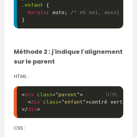
.enfant
{
margin
:
 auto
;
/* eh oui, aussi */
}
Méthode 2 : j'indique l'alignement
sur le parent
HTML :
<
div
class
=
"
parent
"
>
<
div
class
=
"
enfant
"
>
centré vertical
</
div
>
CSS :