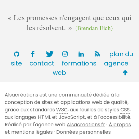
Les promesses n'engagent que ceux qui
les résolvent.
(Brendan Eich)
plan du
site
contact
formations
agence
Retou
web
en
haut
Alsacréations est une communauté dédiée à la
de
conception de sites et applications web de qualité,
page
grâce aux standards
W3C
, aux feuilles de styles
CSS
,
aux langages
HTML
et JavaScript, et à l'accessibilité.
Réalisé par l'agence web
Alsacreations.fr
·
À propos
et mentions légales
·
Données personnelles