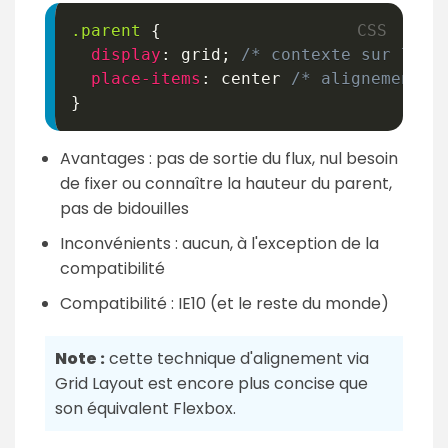
.parent
{
display
:
 grid
;
/* contexte sur le p
place-items
:
 center 
/* alignement v
}
Avantages : pas de sortie du flux, nul besoin
de fixer ou connaître la hauteur du parent,
pas de bidouilles
Inconvénients : aucun, à l'exception de la
compatibilité
Compatibilité : IE10 (et le reste du monde)
Note :
cette technique d'alignement via
Grid Layout est encore plus concise que
son équivalent Flexbox.