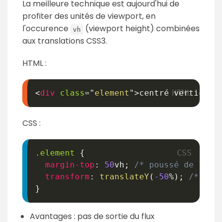
La meilleure technique est aujourd'hui de
profiter des unités de viewport, en
l'occurence
(viewport height) combinées
vh
aux translations CSS3.
HTML :
<
div
class
=
"
element
"
>
centré verticale
CSS :
.element
{
margin-top
:
50
vh
;
/* poussé de la m
transform
:
translateY
(
-50
%
)
;
/* tir
}
Avantages : pas de sortie du flux