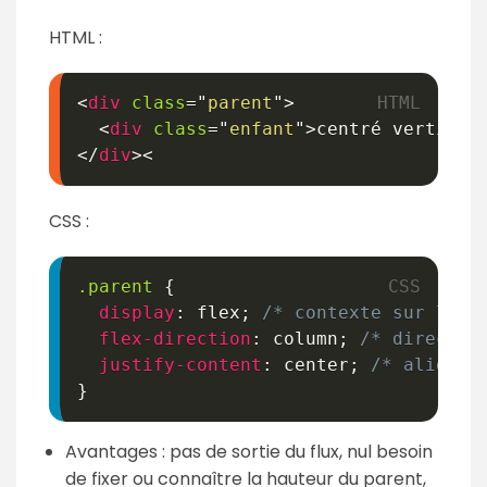
HTML :
<
div
class
=
"
parent
"
>
<
div
class
=
"
enfant
"
>
centré vertical
</
div
>
<
CSS :
.parent
{
display
:
 flex
;
/* contexte sur le p
flex-direction
:
 column
;
/* directio
justify-content
:
 center
;
/* alignem
}
Avantages : pas de sortie du flux, nul besoin
de fixer ou connaître la hauteur du parent,