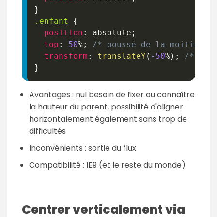
}
.enfant
{
position
:
 absolute
;
top
:
50
%
;
/* poussé de la moitié de
transform
:
translateY
(
-50
%
)
;
/* tir
}
Avantages : nul besoin de fixer ou connaître
la hauteur du parent, possibilité d'aligner
horizontalement également sans trop de
difficultés
Inconvénients : sortie du flux
Compatibilité : IE9 (et le reste du monde)
Centrer verticalement via