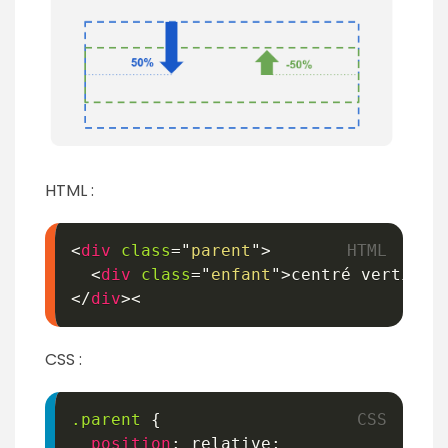
HTML :
<
div
class
=
"
parent
"
>
<
div
class
=
"
enfant
"
>
centré vertical
</
div
>
<
CSS :
.parent
{
position
:
 relative
;