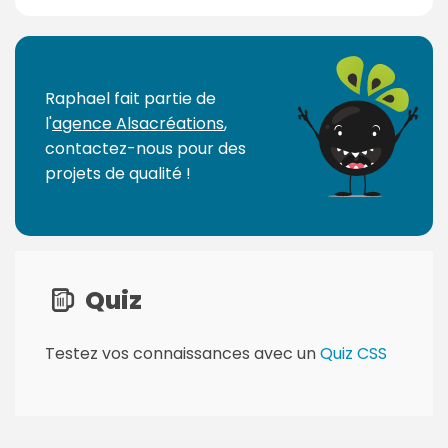
P
a
g
Raphael fait partie de
e
l'
agence Alsacréations
,
s
contactez-nous pour des
:
projets de qualité !
Quiz
Testez vos connaissances avec un
Quiz CSS