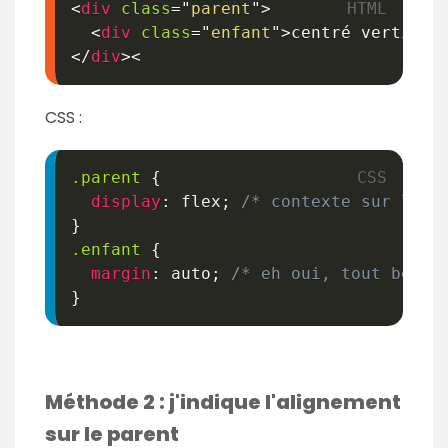
<
div
class
=
"
parent
"
>
<
div
class
=
"
enfant
"
>
centré vertical
</
div
>
<
CSS :
.parent
{
display
:
 flex
;
/* contexte sur le p
}
.enfant
{
margin
:
 auto
;
/* eh oui, tout bêtem
}
Méthode 2 : j'indique l'alignement
sur le parent