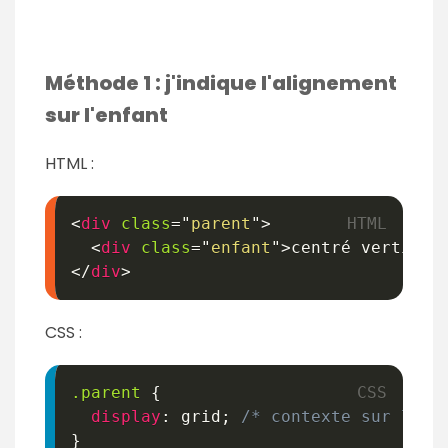
Méthode 1 : j'indique l'alignement
sur l'enfant
HTML :
<
div
class
=
"
parent
"
>
<
div
class
=
"
enfant
"
>
centré vertical
</
div
>
CSS :
.parent
{
display
:
 grid
;
/* contexte sur le p
}