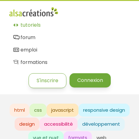
tutoriels
forum
emploi
formations
Connexion
S'inscrire
html
css
javascript
responsive design
design
accessibilité
développement
vue et nuxt
formats
web