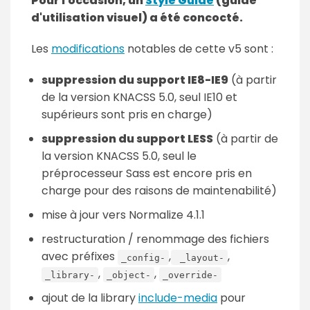
Pour l'occasion, un
Style Guide
(guide
d'utilisation visuel) a été concocté.
Les
modifications
notables de cette v5 sont :
suppression du support IE8-IE9
(à partir
de la version KNACSS 5.0, seul IE10 et
supérieurs sont pris en charge)
suppression du support LESS
(à partir de
la version KNACSS 5.0, seul le
préprocesseur Sass est encore pris en
charge pour des raisons de maintenabilité)
mise à jour vers Normalize 4.1.1
restructuration / renommage des fichiers
avec préfixes
,
,
_config-
_layout-
,
,
_library-
_object-
_override-
ajout de la library
include-media
pour