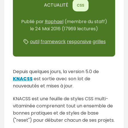
ACTUALITÉ
css
Publié
par
Raphael
(membre du staff)
le
24 Mai 2016
(17969 lectures)
outil
framework
responsive
grilles
Depuis quelques jours, la version 5.0 de
KNACSS
est sortie avec son lot de
nouveautés et mises à jour.
KNACSS est une feuille de styles CSS multi-
vitaminée comprenant tout un ensemble de
bonnes pratiques et de styles de base
("reset") pour débuter chacun de ses projets.