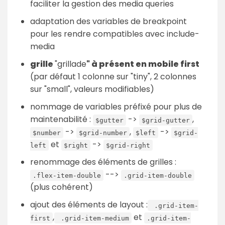
faciliter la gestion des media queries
adaptation des variables de breakpoint
pour les rendre compatibles avec include-
media
grille
"grillade
" à présent en mobile first
(par défaut 1 colonne sur "tiny", 2 colonnes
sur "small", valeurs modifiables)
nommage de variables préfixé pour plus de
maintenabilité :
->
,
$gutter
$grid-gutter
->
,
->
$number
$grid-number
$left
$grid-
et
->
left
$right
$grid-right
renommage des éléments de grilles :
-->
.flex-item-double
.grid-item-double
(plus cohérent)
ajout des éléments de layout :
.grid-item-
,
et
first
.grid-item-medium
.grid-item-