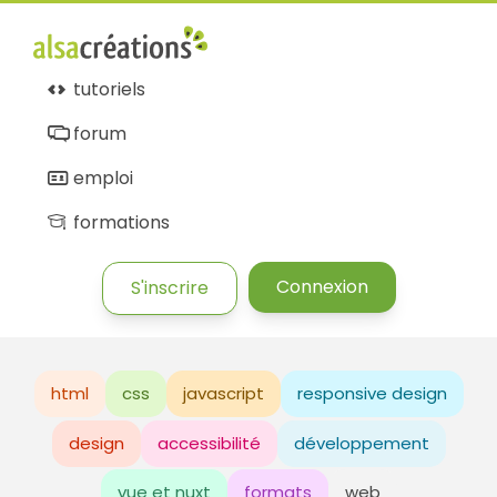
tutoriels
forum
emploi
formations
Connexion
S'inscrire
html
css
javascript
responsive design
design
accessibilité
développement
vue et nuxt
formats
web