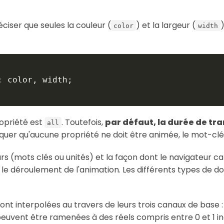
iser que seules la couleur (
) et la largeur (
color
width
:
 color
,
 width
;
ropriété est
. Toutefois,
par défaut, la durée de tra
all
diquer qu'aucune propriété ne doit être animée, le mot-cl
rs (mots clés ou unités) et la façon dont le navigateur ca
 déroulement de l'animation. Les différents types de don
ont interpolées au travers de leurs trois canaux de base : l
euvent être ramenées à des réels compris entre 0 et 1 ind