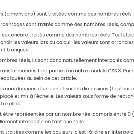
urs (dimensions) sont traitées comme des nombres réels.
urcentages sont traités comme des nombres réels, compri
t eux encore traités comme des nombres réels. Toutefois, i
ndir les valeurs lors du calcul : les valeurs sont arrondies 
nt tronquée.
nombres réels, ils sont donc naturellement interpolés com
transformations font partie d'un autre module CSS 3. Par s
xpliquées au sein de cet article.
es coordonnées d'un coin et sur les dimensions (hauteur 
acé et mis à l'échelle. Les valeurs sous forme de rectang
tre elles.
eut être représentée par un nombre réel compris entre 0 (inv
llement interpolée en tant que telle.
t traitées comme les couleurs, c'est-à-dire en interpolan