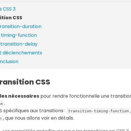
s CSS 3
ition CSS
transition-duration
n-timing-function
transition-delay
et déclenchements
nclusion
transition CSS
les nécessaires
pour rendre fonctionnelle une transitio
.
on
S spécifiques aux transitions :
transition-timing-function
, que nous allons voir en détails.
n