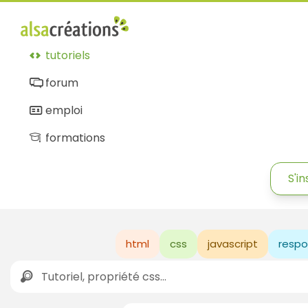
tutoriels
forum
emploi
formations
S'in
html
css
javascript
respo