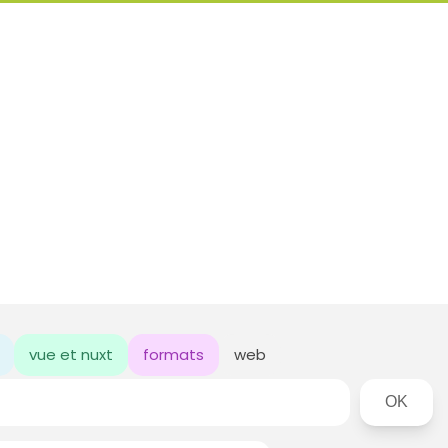
vue et nuxt
formats
web
Rechercher