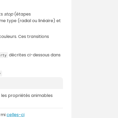
ts
stop
(étapes
me type (radial ou linéaire) et
couleurs. Ces transitions
décrites ci-dessous dans
erty
y
 les propriétés animables
rmi
celles-ci