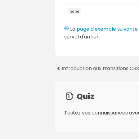
none
La
page d'exemple suivante
survol d'un lien.
P
Introduction aux transitions CSS
a
g
e
Quiz
s
:
Testez vos connaissances ave