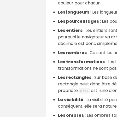
couleur pour chacun.
Les longueurs
: Les longue
Les pourcentages
: Les po
Les entiers
: Les entiers son
pourquoi le navigateur va arro
décimale est donc simpleme
Les nombres
: Ce sont les 
Les transformations
: Les 
transformations ne sont pas e
Les rectangles
: Sur base d
rectangle peut donc être dépl
propriété
est l'une d'en
crop
La visibilité
: La visibilité p
conséquent, elle sera nature
Les ombres
: Les ombres son