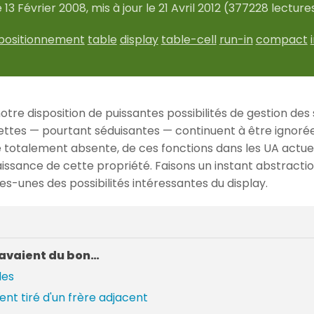
e
13 Février 2008
, mis à jour le
21 Avril 2012
(377228 lecture
positionnement
table
display
table-cell
run-in
compact
notre disposition de puissantes possibilités de gestion des
ettes — pourtant séduisantes — continuent à être ignorée
e totalement absente, de ces fonctions dans les UA actue
sance de cette propriété. Faisons un instant abstraction
es-unes des possibilités intéressantes du display.
 avaient du bon…
des
nt tiré d'un frère adjacent