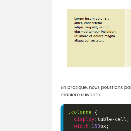
En pratique, nous pourrions pa
manière suivante:
.colonne
{
display
:
table-cell
;
width
:
150
px
;