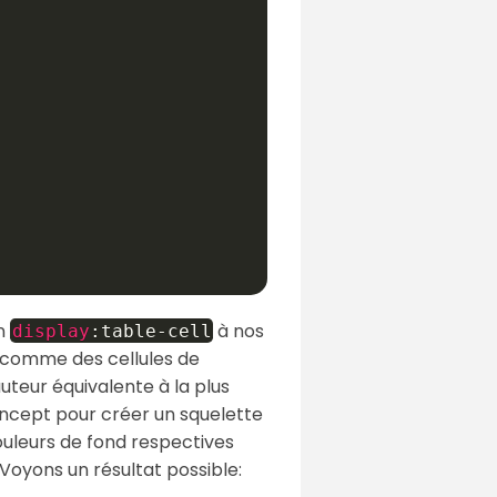
un
à nos
display
:
table-cell
 comme des cellules de
teur équivalente à la plus
concept pour créer un squelette
ouleurs de fond respectives
 Voyons un résultat possible: