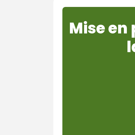
Mise en
l