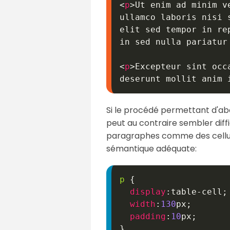
<
p
>
Ut enim ad minim v
ullamco laboris nisi 
elit sed tempor in re
in sed nulla pariatur
<
p
>
Excepteur sint occ
deserunt mollit anim 
Si le procédé permettant d'abou
peut au contraire sembler diffi
paragraphes comme des cellules
sémantique adéquate:
p
{
display
:
table-cell
;
width
:
130
px
;
padding
:
10
px
;
}