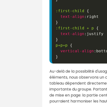
:first-child
{
text-align
:
}
:first-child
+
 p
{
text-align
:
}
p
+
p
+
p
{
vertical-align
:
}
Au-delà de la possibilité d'usa
éléments, nous observons un 
tableau dépendent directement
importante du groupe. Partant d
de mise en page: la partie cen
pourraient harmoniser les haute