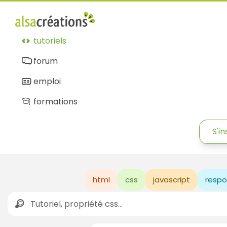
tutoriels
forum
emploi
formations
S'in
html
css
javascript
respo