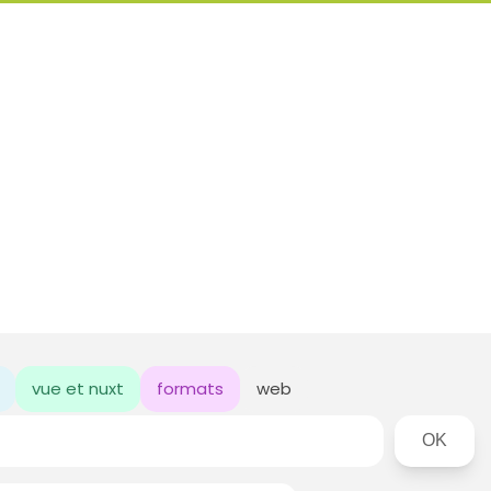
vue et nuxt
formats
web
Rechercher