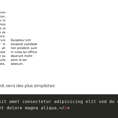
L sera des plus simplistes:
sit amet consectetur adipisicing elit sed do e
et dolore magna aliqua.
</
p
>