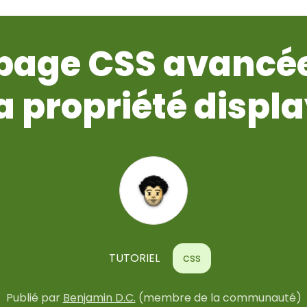
 page CSS avancée
a propriété displ
TUTORIEL
css
Publié par
Benjamin D.C.
(membre de la communauté)