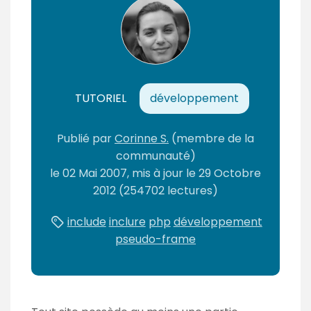
n
t
TUTORIEL
développement
Publié par
Corinne S.
(membre de la
communauté)
le
02 Mai 2007
, mis à jour le
29 Octobre
2012
(254702 lectures)
include
inclure
php
développement
pseudo-frame