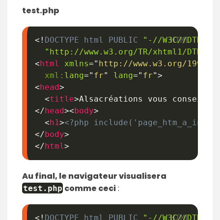
test.php
<!
DOCTYPE
html
PUBLIC
"-//W3C//DTD XH
"http://www.w3.org/TR/xhtml1/DTD/xh
<
html
xmlns
=
"
http://www.w3.org/1999/x
xml:
lang
=
"
fr
"
lang
=
"
fr
"
>
<
head
>
<
title
>
Alsacréations vous conseille
</
head
>
<
body
>
<
h1
>
<?php include('page_htm_a_inser
</
body
>
</
html
>
Au final, le navigateur visualisera
comme ceci
:
test
.
php
<!
DOCTYPE
html
PUBLIC
"-//W3C//DTD XH