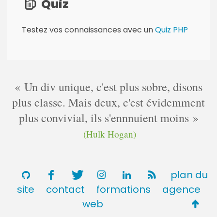
Quiz
s
:
Testez vos connaissances avec un
Quiz PHP
Un div unique, c'est plus sobre, disons
plus classe. Mais deux, c'est évidemment
plus convivial, ils s'ennnuient moins
(Hulk Hogan)
plan du
site
contact
formations
agence
Retou
web