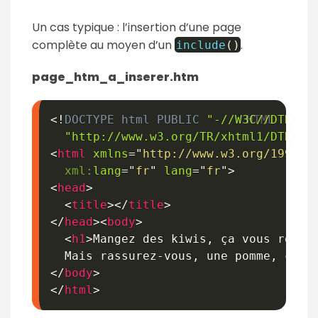
Un cas typique : l’insertion d’une page
complète au moyen d’un
.
include
(
)
page_htm_a_inserer.htm
<!
DOCTYPE
html
PUBLIC
"-//W3C//DTD XH
"http://www.w3.org/TR/xhtml1/DTD/xh
<
html
xmlns
=
"
http://www.w3.org/1999/x
xml:
lang
=
"
fr
"
lang
=
"
fr
"
>
<
head
>
<
title
>
</
title
>
</
head
>
<
body
>
<
h1
>
Mangez des kiwis, ça vous réussi
  Mais rassurez-vous, une pomme, ça v
</
body
>
</
html
>