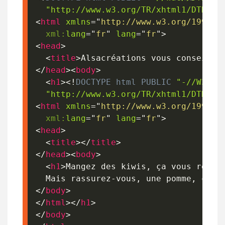
"http://www.w3.org/TR/xhtml1/DTD/xh
<
html
xmlns
=
"
http://www.w3.org/1999/x
xml:
lang
=
"
fr
"
lang
=
"
fr
"
>
<
head
>
<
title
>
Alsacréations vous conseille
</
head
>
<
body
>
<
h1
>
<!
DOCTYPE
html
PUBLIC
"-//W3C//
"http://www.w3.org/TR/xhtml1/DTD/xh
<
html
xmlns
=
"
http://www.w3.org/1999/x
xml:
lang
=
"
fr
"
lang
=
"
fr
"
>
<
head
>
<
title
>
</
title
>
</
head
>
<
body
>
<
h1
>
Mangez des kiwis, ça vous réussi
  Mais rassurez-vous, une pomme, ça v
</
body
>
</
html
>
</
h1
>
</
body
>