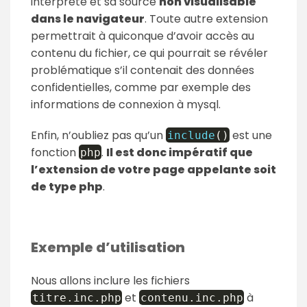
interprété et sa source
non visualisable
dans le navigateur
. Toute autre extension
permettrait à quiconque d’avoir accès au
contenu du fichier, ce qui pourrait se révéler
problématique s’il contenait des données
confidentielles, comme par exemple des
informations de connexion à mysql.
Enfin, n’oubliez pas qu’un
est une
include
(
)
fonction
.
Il est donc impératif que
php
l’extension de votre page appelante soit
de type php
.
Exemple d’utilisation
Nous allons inclure les fichiers
et
à
titre
.
inc
.
php
contenu
.
inc
.
php