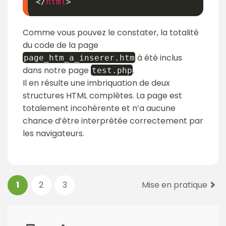
</
html
>
Comme vous pouvez le constater, la totalité
du code de la page
à été inclus
page_htm_a_inserer
.
htm
dans notre page
.
test
.
php
Il en résulte une imbriquation de deux
structures HTML complètes. La page est
totalement incohérente et n’a aucune
chance d’être interprétée correctement par
les navigateurs.
P
1
2
3
Mise en pratique
a
g
e