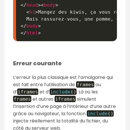
</
head
>
<
body
>
<
h1
>
Mangez des kiwis, ça vous réussi
  Mais rassurez-vous, une pomme, ça v
</
body
>
</
html
>
Erreur courante
L’erreur la plus classique est l’amalgame qui
est fait entre l’utilisation de
ou
frames
d’
et d’
. Là où les
iframes
include
(
)
et autres
simulent
frames
iframes
l’insertion d’une page à l’intérieur d’une autre
grâce au navigateur, la fonction
include
(
)
injecte réellement la totalité du fichier, du
côté du serveur web.