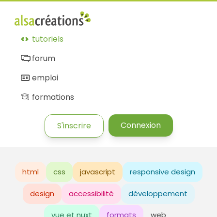
tutoriels
forum
emploi
formations
Connexion
S'inscrire
html
css
javascript
responsive design
design
accessibilité
développement
vue et nuxt
formats
web