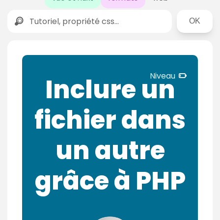
Rechercher
N
Niveau
Inclure un
i
v
fichier dans
e
a
u
un autre
d
é
grâce à PHP
b
u
t
a