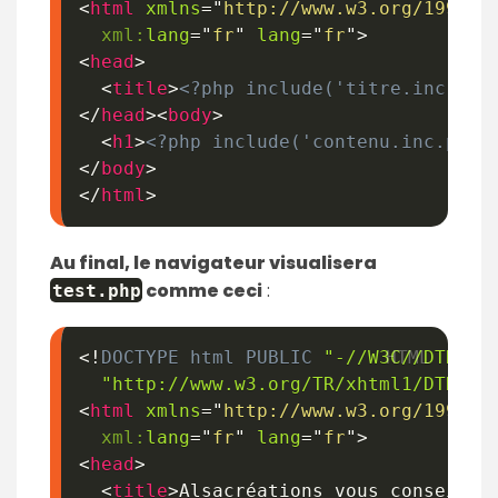
<
html
xmlns
=
"
http://www.w3.org/1999/x
xml:
lang
=
"
fr
"
lang
=
"
fr
"
>
<
head
>
<
title
>
<?php include('titre.inc.php
</
head
>
<
body
>
<
h1
>
<?php include('contenu.inc.php'
</
body
>
</
html
>
Au final, le navigateur visualisera
comme ceci
:
test
.
php
<!
DOCTYPE
html
PUBLIC
"-//W3C//DTD XH
"http://www.w3.org/TR/xhtml1/DTD/xh
<
html
xmlns
=
"
http://www.w3.org/1999/x
xml:
lang
=
"
fr
"
lang
=
"
fr
"
>
<
head
>
<
title
>
Alsacréations vous conseille