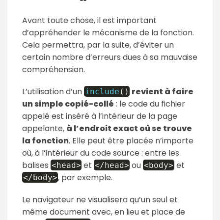
Avant toute chose, il est important
d’appréhender le mécanisme de la fonction.
Cela permettra, par la suite, d’éviter un
certain nombre d’erreurs dues à sa mauvaise
compréhension.
L’utilisation d’un
revient à faire
include
(
)
un simple copié-collé
: le code du fichier
appelé est inséré à l’intérieur de la page
appelante,
à l’endroit exact où se trouve
la fonction
. Elle peut être placée n’importe
où, à l’intérieur du code source : entre les
balises
et
ou
et
<
head
>
<
/
head
>
<
body
>
, par exemple.
<
/
body
>
Le navigateur ne visualisera qu’un seul et
même document avec, en lieu et place de