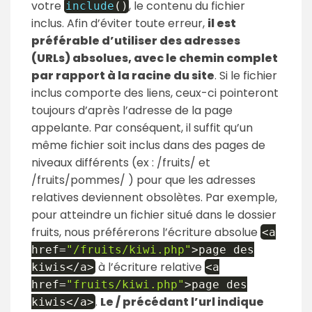
votre
, le contenu du fichier
include
(
)
inclus. Afin d’éviter toute erreur,
il est
préférable d’utiliser des adresses
(URLs) absolues, avec le chemin complet
par rapport à la racine du site
. Si le fichier
inclus comporte des liens, ceux-ci pointeront
toujours d’après l’adresse de la page
appelante. Par conséquent, il suffit qu’un
même fichier soit inclus dans des pages de
niveaux différents (ex : /fruits/ et
/fruits/pommes/ ) pour que les adresses
relatives deviennent obsolètes. Par exemple,
pour atteindre un fichier situé dans le dossier
fruits, nous préférerons l’écriture absolue
<
a
href
=
"/fruits/kiwi.php"
>
page des
à l’écriture relative
kiwis
<
/
a
>
<
a
href
=
"fruits/kiwi.php"
>
page des
.
Le / précédant l’url indique
kiwis
<
/
a
>