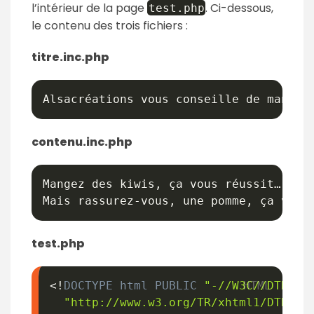
l’intérieur de la page
. Ci-dessous,
test
.
php
le contenu des trois fichiers :
titre.inc.php
Alsacréations vous conseille de manger
contenu.inc.php
Mangez des kiwis
,
 ça vous réussit…

Mais rassurez
-
vous
,
 une pomme
,
 ça va a
test.php
<!
DOCTYPE
html
PUBLIC
"-//W3C//DTD XH
"http://www.w3.org/TR/xhtml1/DTD/xh