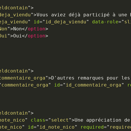
eldcontain
"
>
deja_viendu
"
>
Vous aviez déjà participé à une 
eja_viendu
"
id
=
"
id_deja_viendu
"
data-role
=
"
sl
Non
"
>
Non
</
option
>
Oui
"
>
Oui
</
option
>
eldcontain
"
>
commentaire_orga
"
>
D'autres remarques pour les
"
commentaire_orga
"
id
=
"
id_commentaire_orga
"
r
eldcontain
"
>
note_nico
"
class
=
"
select
"
>
Une appréciation de
ote_nico
"
id
=
"
id_note_nico
"
required
=
"
require