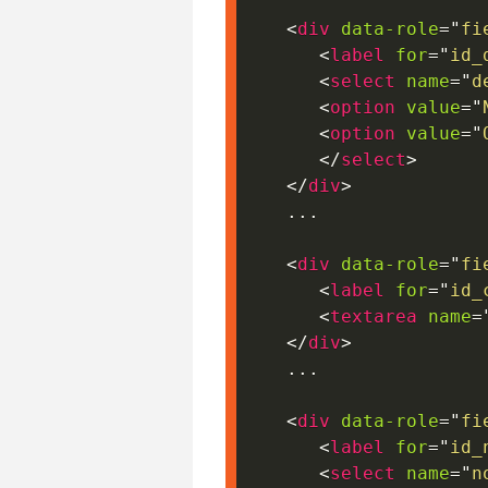
<
div
data-role
=
"
fi
<
label
for
=
"
id_
<
select
name
=
"
d
<
option
value
=
"
<
option
value
=
"
</
select
>
</
div
>
   ...

<
div
data-role
=
"
fi
<
label
for
=
"
id_
<
textarea
name
=
</
div
>
   ...

<
div
data-role
=
"
fi
<
label
for
=
"
id_
<
select
name
=
"
n