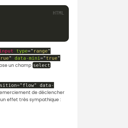
input
type
=
"
range
"
true
"
data-mini
=
"
true
"
opose un champ
select
sition="flow" data-
e remerciement de déclencher
 un effet très sympathique :