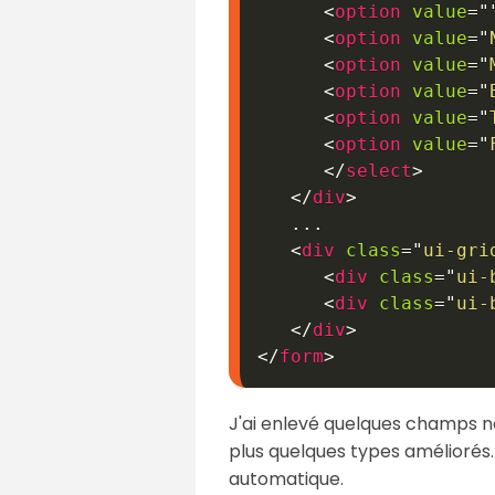
<
option
value
=
"
<
option
value
=
"
<
option
value
=
"
<
option
value
=
"
<
option
value
=
"
<
option
value
=
"
</
select
>
</
div
>
   ...

<
div
class
=
"
ui-gri
<
div
class
=
"
ui-
<
div
class
=
"
ui-
</
div
>
</
form
>
J'ai enlevé quelques champs no
plus quelques types améliorés. 
automatique.