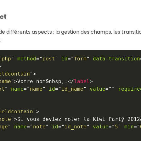
ct
e différents aspects : la gestion des champs, les transiti
:
.php
"
method
=
"
post
"
id
=
"
form
"
data-transition
>
eldcontain
"
>
name
"
>
Votre nom
&nbsp;
:
</
label
>
xt
"
name
=
"
name
"
id
=
"
id_name
"
value
=
"
"
require
ieldcontain
"
>
note
"
>
Si vous deviez noter la Kiwi Partÿ 2012
nge
"
name
=
"
note
"
id
=
"
id_note
"
value
=
"
5
"
min
=
"