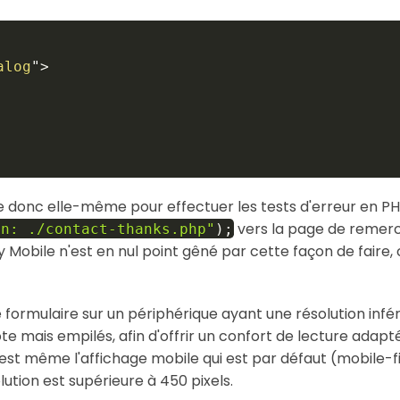
alog
"
>
 donc elle-même pour effectuer les tests d'erreur en PHP e
vers la page de reme
on: ./contact-thanks.php"
)
;
 Mobile n'est en nul point gêné par cette façon de faire
 formulaire sur un périphérique ayant une résolution inféri
 mais empilés, afin d'offrir un confort de lecture adapté 
est même l'affichage mobile qui est par défaut (mobile-f
lution est supérieure à 450 pixels.