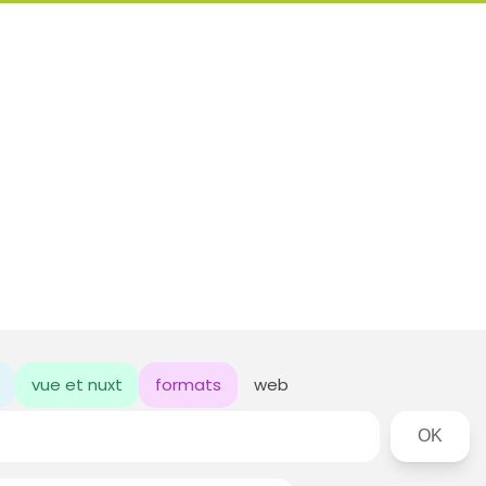
vue et nuxt
formats
web
Rechercher