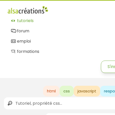
tutoriels
forum
emploi
formations
S'in
html
css
javascript
respo