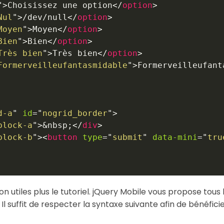
"
>
Choisissez une option
</
option
>
Nul
"
>
/dev/null
</
option
>
Moyen
"
>
Moyen
</
option
>
Bien
"
>
Bien
</
option
>
Très bien
"
>
Très bien
</
option
>
Formerveilleufantasmidable
"
>
Formerveilleufant
d-a
"
id
=
"
nogrid_border
"
>
block-a
"
>
&nbsp;
</
div
>
block-b
"
>
<
button
type
=
"
submit
"
data-mini
=
"
tru
n utiles plus le tutoriel. jQuery Mobile vous propose tous
Il suffit de respecter la syntaxe suivante afin de bénéfic