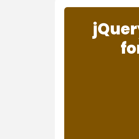
jQuer
fo