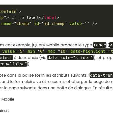
contain
"
>
mp
"
>
Ici le label
</
label
>
name
=
"
champ
"
id
=
"
id_champ
"
value
=
"
"
/>
ns cet exemple, jQuery Mobile propose le type
(
range
<
value
=
"
5
"
min
=
"
0
"
max
=
"
10
"
data-highlight
=
"
à deux choix (via
), et pr
elect
data-role="slider"
).
enu="false"
oté dans la balise form les attributs suivants :
data-tran
 quand le formulaire va être soumis et charger la page d
r la page suivante dans une boîte de dialogue. En résulte
nsi :