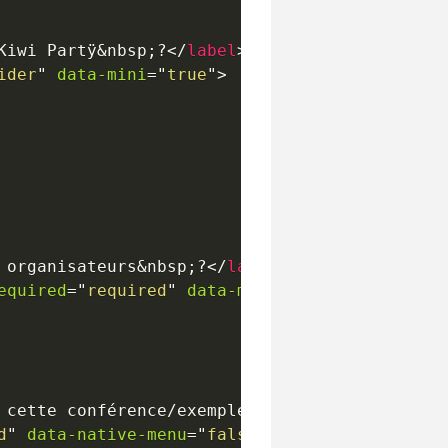
Kiwi Partÿ
&nbsp;
?
</
label
>
ider
"
data-mini
=
"
true
"
>
 organisateurs
&nbsp;
?
</
label
>
equired
=
"
required
"
data-mini
=
"
true
"
>
</
textare
 cette conférence/exemple
&nbsp;
:
</
label
>
d
"
data-native-menu
=
"
false
"
data-mini
=
"
true
"
>