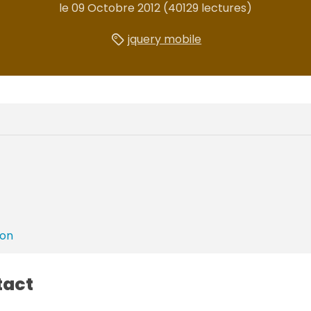
le
09 Octobre 2012
(40129 lectures)
jquery mobile
ion
tact