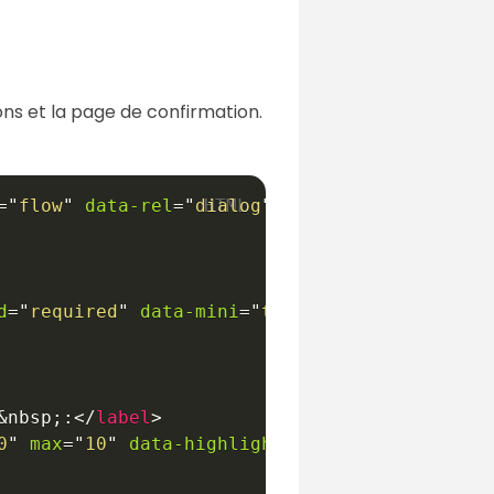
ons et la page de confirmation.
=
"
flow
"
data-rel
=
"
dialog
"
>
d
=
"
required
"
data-mini
=
"
true
"
/>
&nbsp;
:
</
label
>
0
"
max
=
"
10
"
data-highlight
=
"
true
"
data-mini
=
"