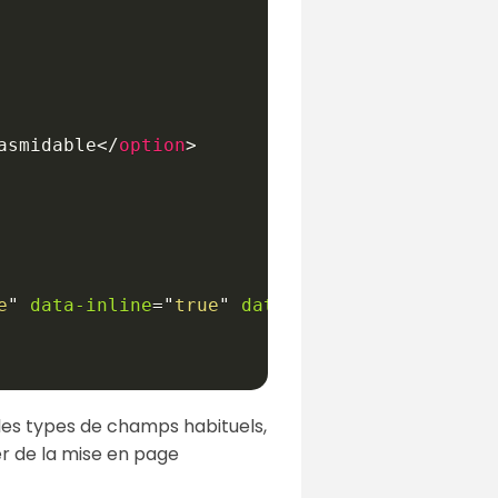
asmidable
</
option
>
e
"
data-inline
=
"
true
"
data-theme
=
"
d
"
>
Envoyer
<
 les types de champs habituels,
ier de la mise en page