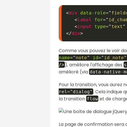
<
div
data-role
=
"
field
<
label
for
=
"
id_cha
<
input
type
=
"
text
"
</
div
>
Comme vous pouvez le voir da
name
=
"
note
"
id
=
"
id_note
"
), améliore l'affichage des
/>
s
amélioré (via
data-native-m
Pour la transition, vous aurez n
. Cela indique
rel="dialog"
la transition
et de charge
flow
La page de confirmation sera ai