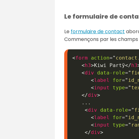
Le formulaire de conta
Le
formulaire de contact
abord
Commençons par les champs 
<
form
action
=
"
contact
<
h3
>
Kiwi Partÿ
</
h3
<
div
data-role
=
"
fi
<
label
for
=
"
id_
<
input
type
=
"
te
</
div
>
   ...

<
div
data-role
=
"
f
<
label
for
=
"
id_
<
input
type
=
"
ra
</
div
>