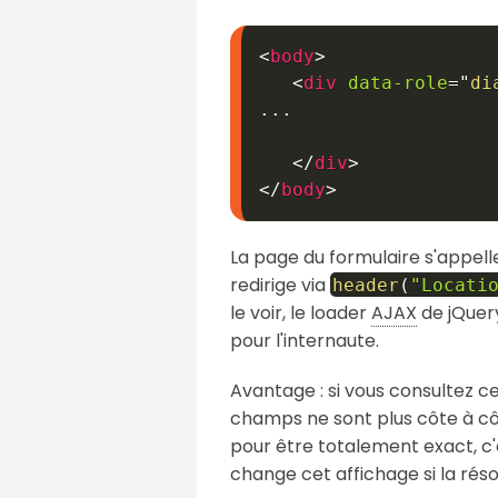
<
body
>
<
div
data-role
=
"
di
...

</
div
>
</
body
>
La page du formulaire s'appelle
redirige via
header
(
"Locati
le voir, le loader
AJAX
de jQuery
pour l'internaute.
Avantage : si vous consultez ce
champs ne sont plus côte à côte
pour être totalement exact, c'
change cet affichage si la réso