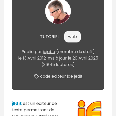
m
é
TUTORIEL
web
Publié
par
jojaba
(membre du staff)
le
13 Avril 2012
, mis à jour le
20 Avril 2025
(31845 lectures)
code
éditeur
ide
jedit
jEdit
est un éditeur de
texte permettant de