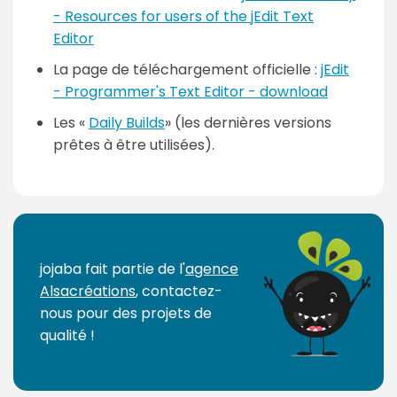
- Resources for users of the jEdit Text
Editor
La page de téléchargement officielle :
jEdit
- Programmer's Text Editor - download
Les «
Daily Builds
» (les dernières versions
prêtes à être utilisées).
P
a
g
jojaba fait partie de l'
agence
e
Alsacréations
, contactez-
s
nous pour des projets de
:
qualité !