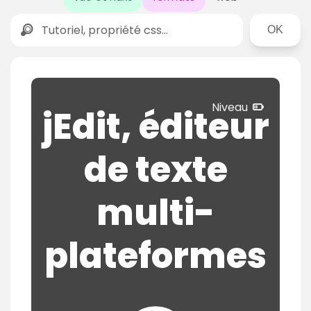
Rechercher
N
Niveau
jEdit, éditeur
i
v
de texte
e
a
u
multi-
c
o
plateformes
n
f
i
r