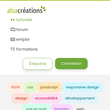
tutoriels
forum
emploi
formations
Connexion
S'inscrire
html
css
javascript
responsive design
design
accessibilité
développement
vue et nuxt
formats
web