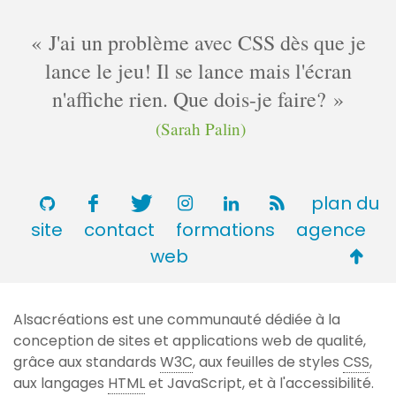
J'ai un problème avec CSS dès que je
lance le jeu! Il se lance mais l'écran
n'affiche rien. Que dois-je faire?
(Sarah Palin)
plan du
site
contact
formations
agence
Retou
web
en
haut
Alsacréations est une communauté dédiée à la
de
conception de sites et applications web de qualité,
page
grâce aux standards
W3C
, aux feuilles de styles
CSS
,
aux langages
HTML
et JavaScript, et à l'accessibilité.