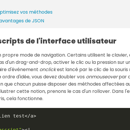
optimisez vos méthodes
 avantages de JSON
cripts de l'interface utilisateur
propre mode de navigation. Certains utilisent le clavier, d
e cas d'un drag-and-drop, activer le clic ou la pression su
naire d'événement
onclick
est lancé par le clic de la souri
 ordre d'idée, vous devez doubler vos
onmouseover
par 
in que chacun puisse disposer des méthodes affectées au
lustrer cette notion, prenons le cas d'un rollover. Dans l
ris, cela fonctionne.
lien test
<
/
a
>
ascript"
>
<
!
--