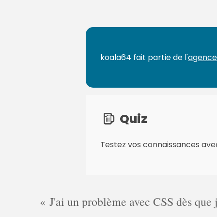
g
e
s
:
koala64 fait partie de l'
agence
Quiz
Testez vos connaissances ave
J'ai un problème avec CSS dès que je 