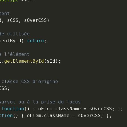
ment
d
,
 sCSS
,
 sOverCSS
)
de utilisée
mentById
)
return
;
e l'élément
t
.
getElementById
(
sId
)
;
 classe CSS d'origine
CSS
;
survol ou à la prise du focus
function
(
)
{
 oElem
.
className 
=
 sOverCSS
;
}
;
ction
(
)
{
 oElem
.
className 
=
 sOverCSS
;
}
;