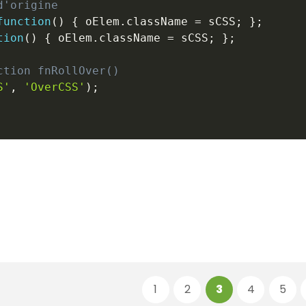
d'origine
function
(
)
{
 oElem
.
className 
=
 sCSS
;
}
;
tion
(
)
{
 oElem
.
className 
=
 sCSS
;
}
;
ction fnRollOver()
S'
,
'OverCSS'
)
;
1
2
3
4
5