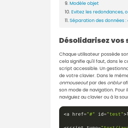
Modèle objet
Evitez les redondances, 
Séparation des données :
Désolidarisez vos s
Chaque utilisateur possède son 
cela signifie qu'il faut, dans l
script accessible. Un gestion
de votre clavier. Dans le même
onmouseout
par des
onblur
af
son mode de navigation. Pour il
naviguiez au clavier ou à la sou
<
a href
=
"#"
 id
=
"test"
>
<
script type
=
"text/jav