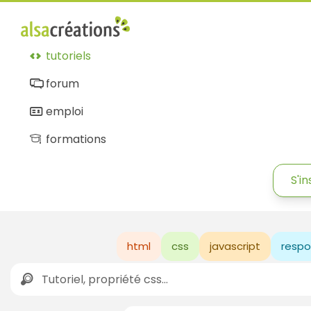
tutoriels
forum
emploi
formations
S'in
html
css
javascript
respo