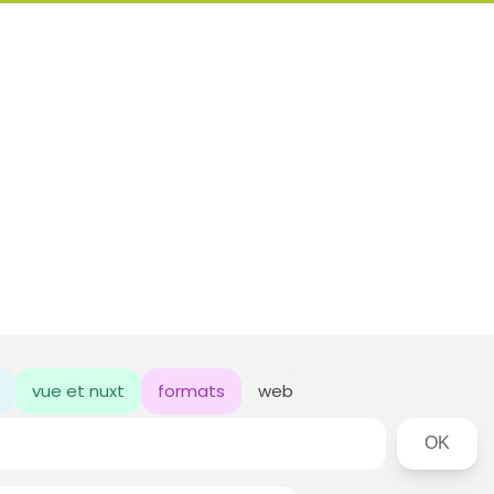
vue et nuxt
formats
web
Rechercher