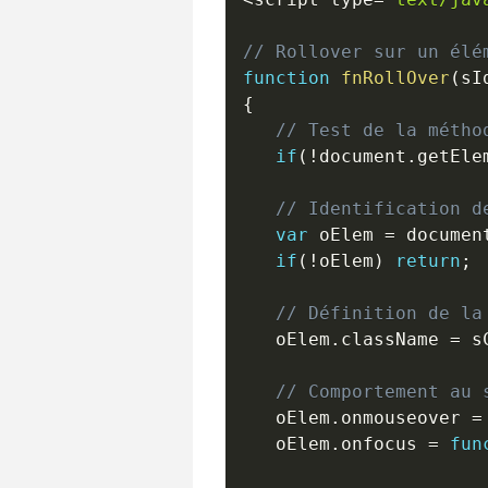
// Rollover sur un élé
function
fnRollOver
(
sI
{
// Test de la métho
if
(
!
document
.
getEle
// Identification d
var
 oElem 
=
 documen
if
(
!
oElem
)
return
;
// Définition de la
   oElem
.
className 
=
 s
// Comportement au 
   oElem
.
onmouseover 
=
   oElem
.
onfocus 
=
fun