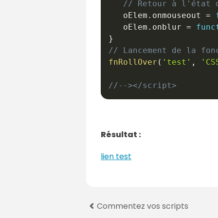
// Retour à l'état 
   oElem
.
onmouseout 
=
   oElem
.
onblur 
=
func
}
// Lancement de la fon
fnRollOver
(
'test'
,
'CS
//--></script>
Résultat :
lien test
P
Commentez vos scripts
a