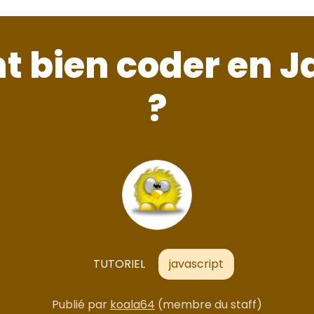
bien coder en J
?
TUTORIEL
javascript
Publié par
koala64
(membre du staff)