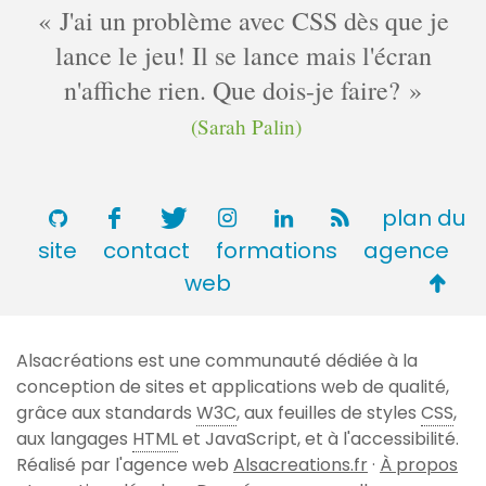
J'ai un problème avec CSS dès que je
lance le jeu! Il se lance mais l'écran
n'affiche rien. Que dois-je faire?
(Sarah Palin)
plan du
site
contact
formations
agence
Retou
web
en
haut
Alsacréations est une communauté dédiée à la
de
conception de sites et applications web de qualité,
page
grâce aux standards
W3C
, aux feuilles de styles
CSS
,
aux langages
HTML
et JavaScript, et à l'accessibilité.
Réalisé par l'agence web
Alsacreations.fr
·
À propos