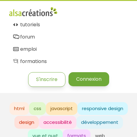
tutoriels
forum
emploi
formations
Connexion
S'inscrire
html
css
javascript
responsive design
design
accessibilité
développement
vue et nuxt
formats
web