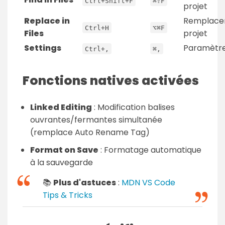
Ctrl+Shift+F
⌘⇧F
projet
Replace in
Remplace
Ctrl+H
⌥⌘F
Files
projet
Settings
Paramètr
Ctrl+,
⌘,
Fonctions natives activées
Linked Editing
: Modification balises
ouvrantes/fermantes simultanée
(remplace Auto Rename Tag)
Format on Save
: Formatage automatique
à la sauvegarde
📚
Plus d'astuces
:
MDN VS Code
Tips & Tricks