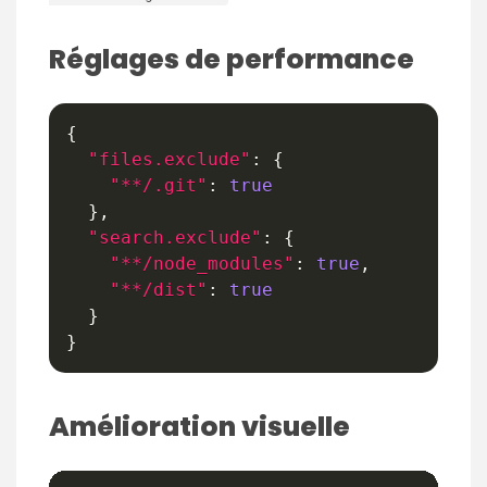
Réglages de performance
{
"files.exclude"
:
{
"**/.git"
:
true
}
,
"search.exclude"
:
{
"**/node_modules"
:
true
,
"**/dist"
:
true
}
}
Amélioration visuelle