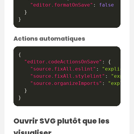
"editor.formatOnSave"
:
false
}
}
Actions automatiques
{
"editor.codeActionsOnSave"
:
{
"source.fixAll.eslint"
:
"explicit"
"source.fixAll.stylelint"
:
"explic
"source.organizeImports"
:
"explici
}
}
Ouvrir SVG plutôt que les
visualiser