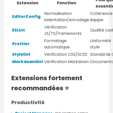
Extension
Fonction
essenti
Normalisation
Cohérence
EditorConfig
indentation/encodage
équipe
Vérification
ESLint
Qualité co
JS/TS/frameworks
Formatage
Uniformité
Prettier
automatique
style
Stylelint
Vérification CSS/SCSS
Standards 
Markdownlint
Vérification Markdown
Documenta
Extensions fortement
recommandées ⭐
Productivité