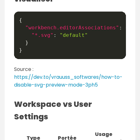
{
"workbench.editorAssociations"
:
{
"*.svg"
:
"default"
}
}
Source :
https://dev.to/vrauuss_softwares/how-to-
disable-svg-preview-mode-3ph5
Workspace vs User
Settings
Usage
Type
Portée