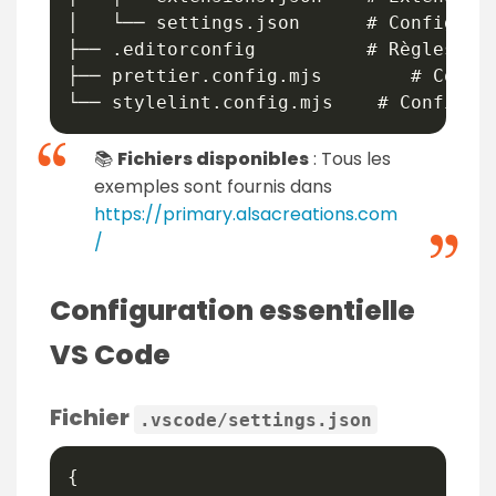
│   └── settings.json      # Configurat
├── .editorconfig          # Règles d'i
├── prettier.config.mjs        # Config
📚
Fichiers disponibles
: Tous les
exemples sont fournis dans
https://primary.alsacreations.com
/
Configuration essentielle
VS Code
Fichier
.vscode/settings.json
{