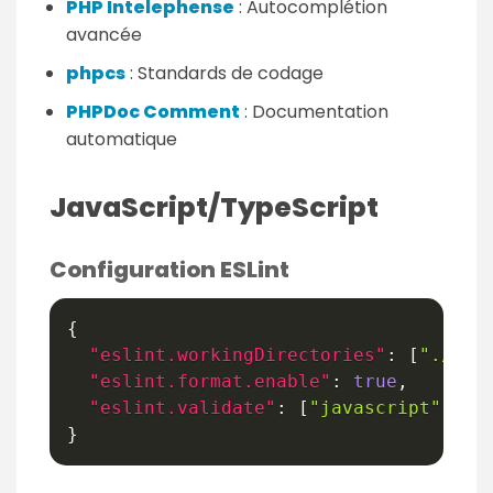
PHP Intelephense
: Autocomplétion
avancée
phpcs
: Standards de codage
PHPDoc Comment
: Documentation
automatique
JavaScript/TypeScript
Configuration ESLint
{
"eslint.workingDirectories"
:
[
"./"
]
,
"eslint.format.enable"
:
true
,
"eslint.validate"
:
[
"javascript"
,
"t
}