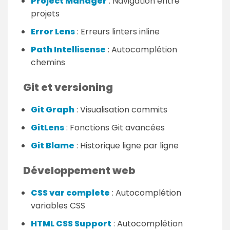
Project Manager
: Navigation entre
projets
Error Lens
: Erreurs linters inline
Path Intellisense
: Autocomplétion
chemins
Git et versioning
Git Graph
: Visualisation commits
GitLens
: Fonctions Git avancées
Git Blame
: Historique ligne par ligne
Développement web
CSS var complete
: Autocomplétion
variables CSS
HTML CSS Support
: Autocomplétion