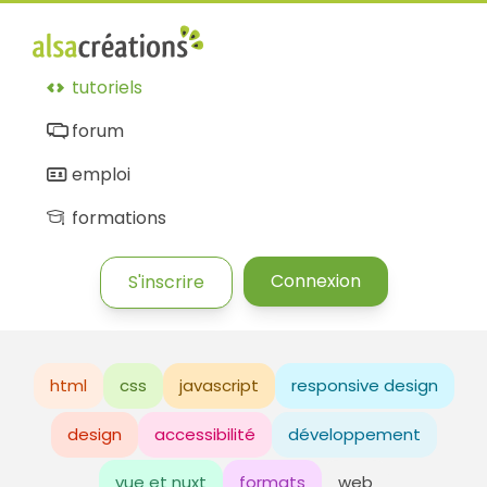
tutoriels
forum
emploi
formations
Connexion
S'inscrire
html
css
javascript
responsive design
design
accessibilité
développement
vue et nuxt
formats
web