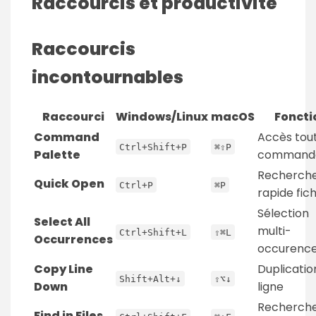
Raccourcis et productivité
Raccourcis
incontournables
Raccourci
Windows/Linux
macOS
Foncti
Command
Accès tou
Ctrl+Shift+P
⌘⇧P
Palette
command
Recherch
Quick Open
Ctrl+P
⌘P
rapide fich
Sélection
Select All
multi-
Ctrl+Shift+L
⇧⌘L
Occurrences
occurenc
Copy Line
Duplicatio
Shift+Alt+↓
⇧⌥↓
Down
ligne
Recherch
Find in Files