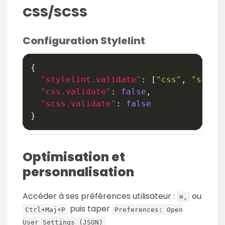
CSS/SCSS
Configuration Stylelint
{
"stylelint.validate"
:
[
"css"
,
"scss"
"css.validate"
:
false
,
"scss.validate"
:
false
}
Optimisation et
personnalisation
Accéder à ses préférences utilisateur :
ou
⌘,
puis taper
Ctrl+Maj+P
Preferences: Open
User Settings (JSON)