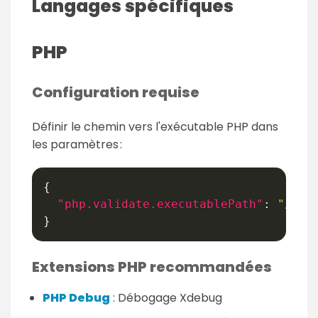
Langages spécifiques
PHP
Configuration requise
Définir le chemin vers l'exécutable PHP dans
les paramètres :
{
"php.validate.executablePath"
:
"/usr
}
Extensions PHP recommandées
PHP Debug
: Débogage Xdebug