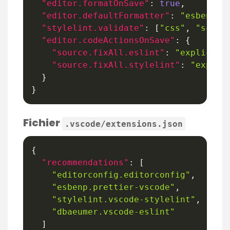
"editor.formatOnSave"
:
true
,
"editor.defaultFormatter"
:
"esbenp.p
"stylelint.validate"
:
[
"css"
,
"scss"
"editor.codeActionsOnSave"
:
{
"source.fixAll.eslint"
:
"explicit"
"source.fixAll.stylelint"
:
"explic
}
}
Fichier
.vscode/extensions.json
{
"recommendations"
:
[
"editorconfig.editorconfig"
,
"esbenp.prettier-vscode"
,
"stylelint.vscode-stylelint"
,
"dbaeumer.vscode-eslint"
]