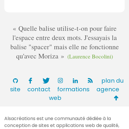
Quelle balise utilise-t-on pour faire
l'espace entre deux mots. J'essayais la
balise "spacer" mais elle ne fonctionne
qu'avec Moriza
(Laurence Bocolini)
plan du
site
contact
formations
agence
Retou
web
en
haut
Alsacréations est une communauté dédiée à la
de
conception de sites et applications web de qualité,