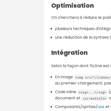
Optimisation
On cherchera à réduire le poi
plusieurs techniques d'intég
une réduction de la syntaxe
Intégration
Selon la façon dont l'icône e
En image
<img src="/icones/
au premier chargement, pas 
Code inline
(
<svg>...</svg>
document et
c
currentColor
Composants/sprites/
use
et 