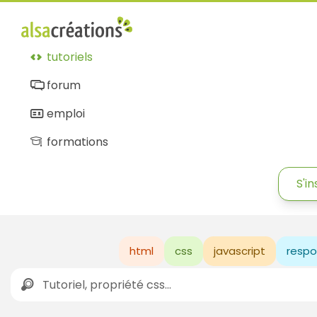
tutoriels
forum
emploi
formations
S'in
html
css
javascript
respo