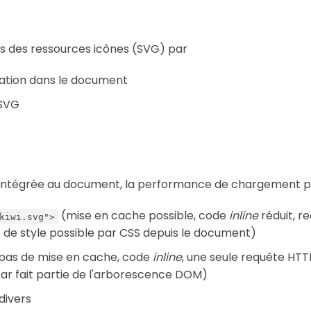
ds des ressources icônes (SVG) par
ration dans le document
 SVG
st intégrée au document, la performance de chargement p
(mise en cache possible, code
inline
réduit, r
kiwi.svg">
de style possible par CSS depuis le document)
pas de mise en cache, code
inline
, une seule requête HTTP
ar fait partie de l'arborescence DOM)
divers