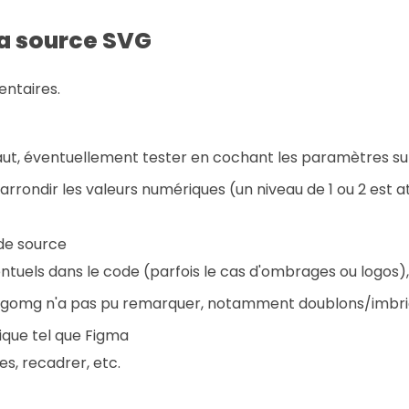
la source SVG
ntaires.
éfaut, éventuellement tester en cochant les paramètres s
arrondir les valeurs numériques (un niveau de 1 ou 2 est 
ode source
tuels dans le code (parfois le cas d'ombrages ou logos),
 svgomg n'a pas pu remarquer, notamment doublons/imbr
ique tel que Figma
es, recadrer, etc.