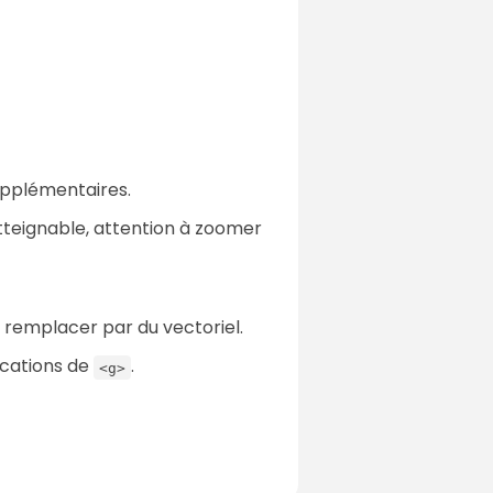
upplémentaires.
atteignable, attention à zoomer
 remplacer par du vectoriel.
ications de
.
<g>