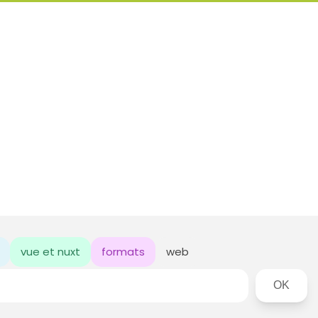
vue et nuxt
formats
web
Rechercher