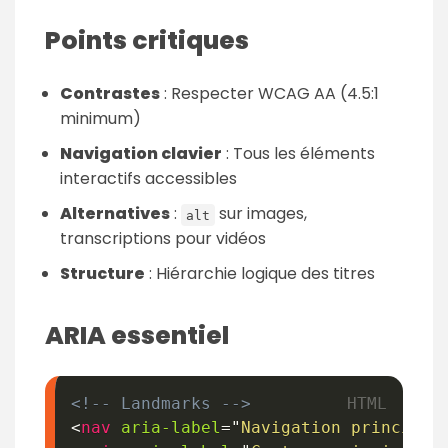
Points critiques
Contrastes
: Respecter WCAG AA (4.5:1
minimum)
Navigation clavier
: Tous les éléments
interactifs accessibles
Alternatives
:
sur images,
alt
transcriptions pour vidéos
Structure
: Hiérarchie logique des titres
ARIA essentiel
<!-- Landmarks -->
<
nav
aria-label
=
"
Navigation principal