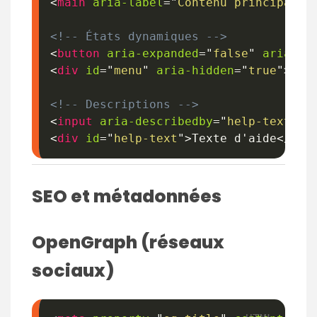
<
main
aria-label
=
"
Contenu principal
"
>
<!-- États dynamiques -->
<
button
aria-expanded
=
"
false
"
aria-co
<
div
id
=
"
menu
"
aria-hidden
=
"
true
"
>
<!-- Descriptions -->
<
input
aria-describedby
=
"
help-text
"
>
<
div
id
=
"
help-text
"
>
Texte d'aide
</
div
SEO et métadonnées
OpenGraph (réseaux
sociaux)