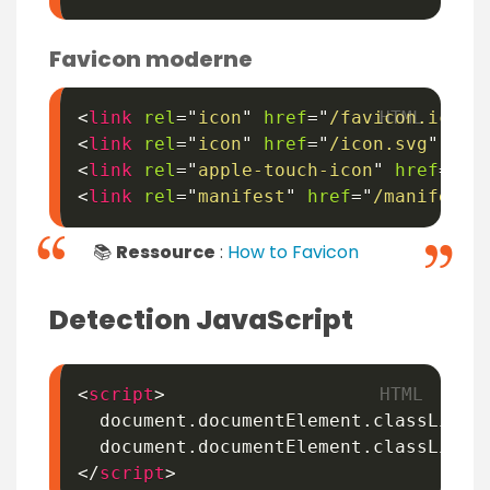
Favicon moderne
<
link
rel
=
"
icon
"
href
=
"
/favicon.ico
"
<
link
rel
=
"
icon
"
href
=
"
/icon.svg
"
typ
<
link
rel
=
"
apple-touch-icon
"
href
=
"
/a
<
link
rel
=
"
manifest
"
href
=
"
/manifest.
📚
Ressource
:
How to Favicon
Detection JavaScript
<
script
>
  document
.
documentElement
.
classList
.
  document
.
documentElement
.
classList
.
</
script
>