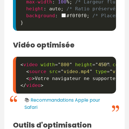
max-width
:
100
%
;
/* Largeur fluide 
height
:
 auto
;
/* Ratio préservé */
background
:
#f0f0f0
;
/* Placehold
}
Vidéo optimisée
<
video
width
=
"
800
"
height
=
"
450
"
contr
<
source
src
=
"
video.mp4
"
type
=
"
video
<
p
>
Votre navigateur ne supporte pas
</
video
>
📚
Recommandations Apple pour
Safari
Outils d'optimisation