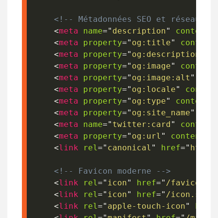
<!-- Métadonnées SEO et réseaux s
<
meta
name
=
"
description
"
content
=
<
meta
property
=
"
og:title
"
content
<
meta
property
=
"
og:description
"
c
<
meta
property
=
"
og:image
"
content
<
meta
property
=
"
og:image:alt
"
con
<
meta
property
=
"
og:locale
"
conten
<
meta
property
=
"
og:type
"
content
=
<
meta
property
=
"
og:site_name
"
con
<
meta
name
=
"
twitter:card
"
content
<
meta
property
=
"
og:url
"
content
=
"
<
link
rel
=
"
canonical
"
href
=
"
https
<!-- Favicon moderne -->
<
link
rel
=
"
icon
"
href
=
"
/favicon.i
<
link
rel
=
"
icon
"
href
=
"
/icon.svg
"
<
link
rel
=
"
apple-touch-icon
"
href
<
link
rel
=
"
manifest
"
href
=
"
/manif