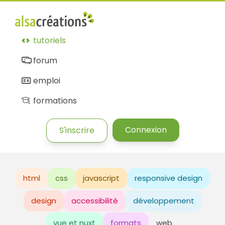
tutoriels
forum
emploi
formations
Connexion
S'inscrire
html
css
javascript
responsive design
design
accessibilité
développement
vue et nuxt
formats
web