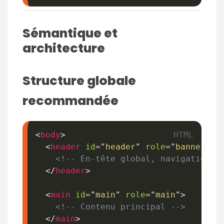
Sémantique et
architecture
Structure globale
recommandée
<
body
>
<
header
id
=
"
header
"
role
=
"
banner
"
>
<!-- En-tête global, navigation -
</
header
>
<
main
id
=
"
main
"
role
=
"
main
"
>
<!-- Contenu principal -->
</
main
>