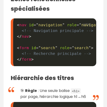
spécialisées
<
nav
id
=
"
navigation
"
role
=
"
navigation
<!-- Navigation principale -->
</
nav
>
<
form
id
=
"
search
"
role
=
"
search
"
>
<!-- Recherche principale -->
</
form
>
Hiérarchie des titres
🎯
Règle
: Une seule balise
<h1>
par page, hiérarchie logique h1→h6