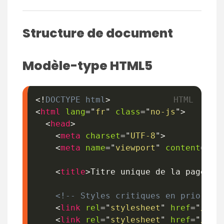
Structure de document
Modèle-type HTML5
<!
DOCTYPE
html
>
<
html
lang
=
"
fr
"
class
=
"
no-js
"
>
<
head
>
<
meta
charset
=
"
UTF-8
"
>
<
meta
name
=
"
viewport
"
content
=
"
wi
<
title
>
Titre unique de la page - 
<!-- Styles critiques en priorité
<
link
rel
=
"
stylesheet
"
href
=
"
/ass
<
link
rel
=
"
stylesheet
"
href
=
"
/ass