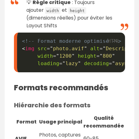
💡
Règle critique
: Toujours
ajouter
et
width
height
(dimensions réelles) pour éviter les
Layout Shifts
<!-- Format moderne optimisé -->
<
img
src
=
"
photo.avif
"
alt
=
"
Descriptio
width
=
"
1200
"
height
=
"
800
"
loading
=
"
lazy
"
decoding
=
"
async
"
>
Formats recommandés
Hiérarchie des formats
Qualité
Format
Usage principal
recommandée
Photos, captures
AVIF
60-85