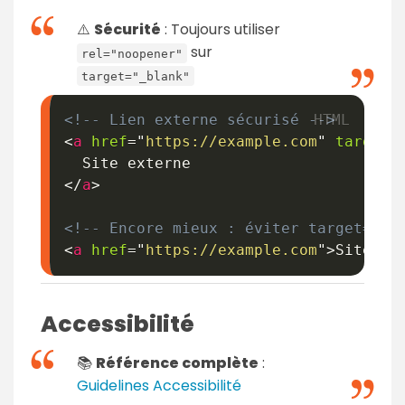
⚠️
Sécurité
: Toujours utiliser
sur
rel="noopener"
target="_blank"
<!-- Lien externe sécurisé -->
<
a
href
=
"
https://example.com
"
target
=
</
a
>
<!-- Encore mieux : éviter target="_b
<
a
href
=
"
https://example.com
"
>
Site ex
Accessibilité
📚
Référence complète
:
Guidelines Accessibilité