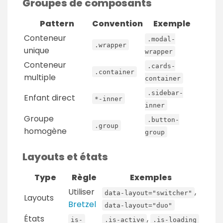
Groupes de composants
Pattern
Convention
Exemple
Conteneur
.modal-
.wrapper
unique
wrapper
Conteneur
.cards-
.container
multiple
container
.sidebar-
Enfant direct
*-inner
inner
Groupe
.button-
.group
homogène
group
Layouts et états
Type
Règle
Exemples
Utiliser
,
data-layout="switcher"
Layouts
Bretzel
data-layout="duo"
États
,
is-
.is-active
.is-loading