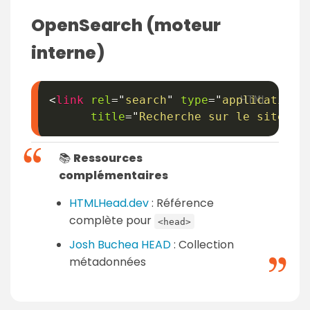
OpenSearch (moteur
interne)
<
link
rel
=
"
search
"
type
=
"
application/
title
=
"
Recherche sur le site
"
h
📚
Ressources
complémentaires
HTMLHead.dev
: Référence
complète pour
<head>
Josh Buchea HEAD
: Collection
métadonnées