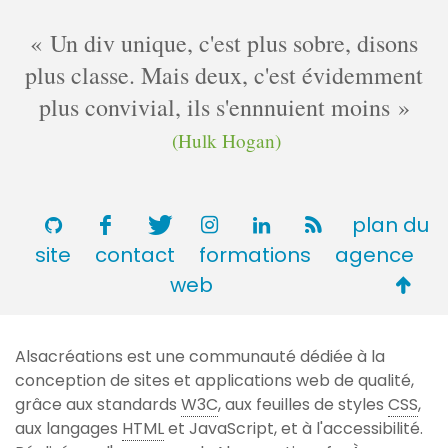
Un div unique, c'est plus sobre, disons
plus classe. Mais deux, c'est évidemment
plus convivial, ils s'ennnuient moins
(Hulk Hogan)
plan du
site
contact
formations
agence
Retou
web
en
haut
Alsacréations est une communauté dédiée à la
de
conception de sites et applications web de qualité,
page
grâce aux standards
W3C
, aux feuilles de styles
CSS
,
aux langages
HTML
et JavaScript, et à l'accessibilité.