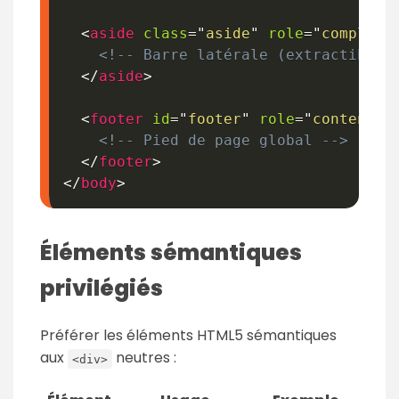
<
aside
class
=
"
aside
"
role
=
"
compleme
<!-- Barre latérale (extractible 
</
aside
>
<
footer
id
=
"
footer
"
role
=
"
contentin
<!-- Pied de page global -->
</
footer
>
</
body
>
Éléments sémantiques
privilégiés
Préférer les éléments HTML5 sémantiques
aux
neutres :
<div>