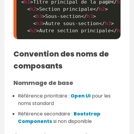
<
h1
>
Titre principal de la page
</
h1
>
<
h2
>
Section principale
</
h2
>
<
h3
>
Sous-section
</
h3
>
<
h3
>
Autre sous-section
</
h3
>
<
h2
>
Autre section principale
</
h2
>
Convention des noms de
composants
Nommage de base
Référence prioritaire :
Open UI
pour les
noms standard
Référence secondaire :
Bootstrap
Components
si non disponible