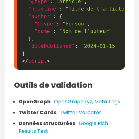
"@type"
:
"Article"
,
"headline"
:
"Titre de l'article"
,
"author"
:
{
"@type"
:
"Person"
,
"name"
:
"Nom de l'auteur"
}
,
"datePublished"
:
"2024-01-15"
}
</
script
>
Outils de validation
OpenGraph
:
OpenGraph.xyz
,
Meta Tags
Twitter Cards
:
Twitter Validator
Données structurées
:
Google Rich
Results Test