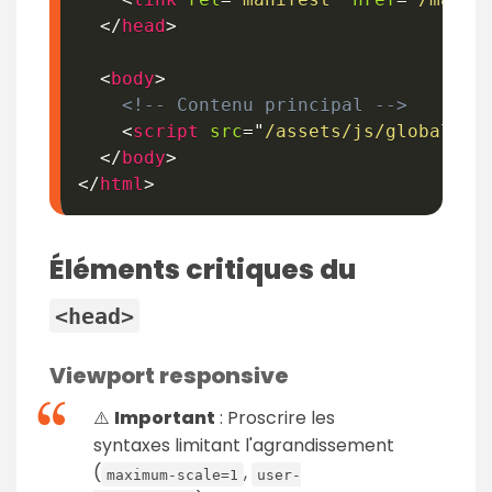
</
head
>
<
body
>
<!-- Contenu principal -->
<
script
src
=
"
/assets/js/global.js
</
body
>
</
html
>
Éléments critiques du
<head>
Viewport responsive
⚠️
Important
: Proscrire les
syntaxes limitant l'agrandissement
(
,
maximum-scale=1
user-