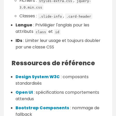
Fichiers :
,
styles-extra.css
jquery-
3.0.min.css
Classes :
,
.slide-info
.card-header
Langue
: Privilégier l'anglais pour les
attributs
et
class
id
IDs
: Limiter leur usage et toujours doubler
par une classe CSS
Ressources de référence
Design System W3C
: composants
standardisés
Open UI
: spécifications comportements
attendus
Bootstrap Components
: nommage de
fallback