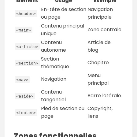
Élément
Usage
Exemple
En-tête de section
Navigation
<header>
ou page
principale
Contenu principal
Zone centrale
<main>
unique
Contenu
Article de
<article>
autonome
blog
Section
Chapitre
<section>
thématique
Menu
Navigation
<nav>
principal
Contenu
Barre latérale
<aside>
tangentiel
Pied de section ou
Copyright,
<footer>
page
liens
Zones fonctionnelles