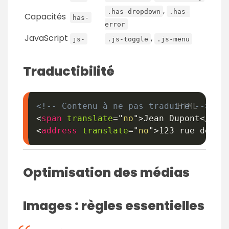
,
.has-dropdown
.has-
Capacités
has-
error
JavaScript
,
js-
.js-toggle
.js-menu
Traductibilité
<!-- Contenu à ne pas traduire -->
<
span
translate
=
"
no
"
>
Jean Dupont
</
spa
<
address
translate
=
"
no
"
>
123 rue de la
Optimisation des médias
Images : règles essentielles