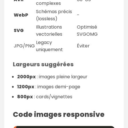
complexes
Schémas précis
WebP
-
(lossless)
Illustrations
Optimisé
SVG
vectorielles
SVGOMG
Legacy
JPG/PNG
Éviter
uniquement
Largeurs suggérées
2000px
: images pleine largeur
1200px
: images demi-page
800px
: cards/vignettes
Code images responsive