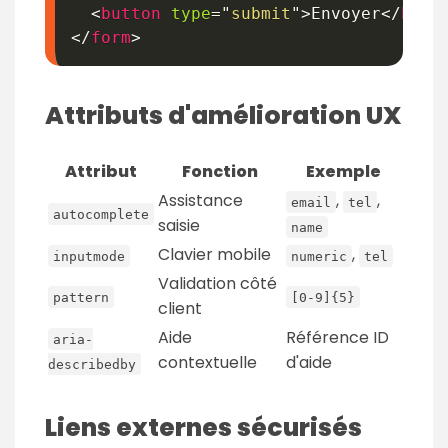
<
button
type
=
"
submit
"
>
Envoyer
</
butt
</
form
>
Attributs d'amélioration UX
Attribut
Fonction
Exemple
Assistance
,
,
email
tel
autocomplete
saisie
name
Clavier mobile
,
inputmode
numeric
tel
Validation côté
pattern
[0-9]{5}
client
Aide
Référence ID
aria-
contextuelle
d'aide
describedby
Liens externes sécurisés