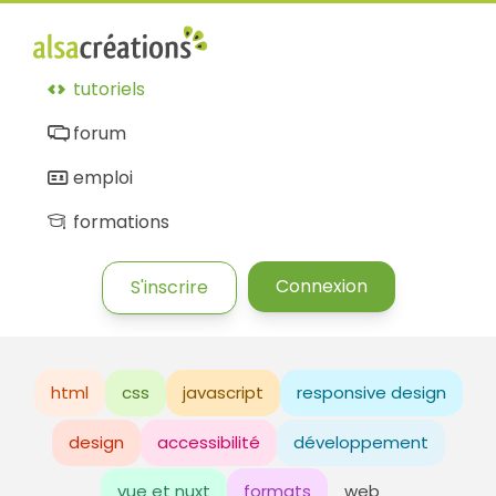
tutoriels
forum
emploi
formations
Connexion
S'inscrire
html
css
javascript
responsive design
design
accessibilité
développement
vue et nuxt
formats
web