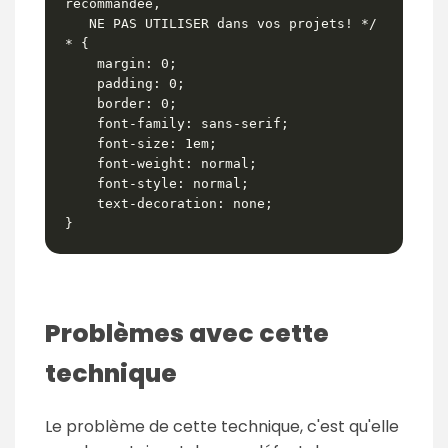
recommandée,

   NE PAS UTILISER dans vos projets! */

* {

    margin: 0;

    padding: 0;

    border: 0;

    font-family: sans-serif;

    font-size: 1em;

    font-weight: normal;

    font-style: normal;

    text-decoration: none; 

}
Problèmes avec cette
technique
Le problème de cette technique, c'est qu'elle