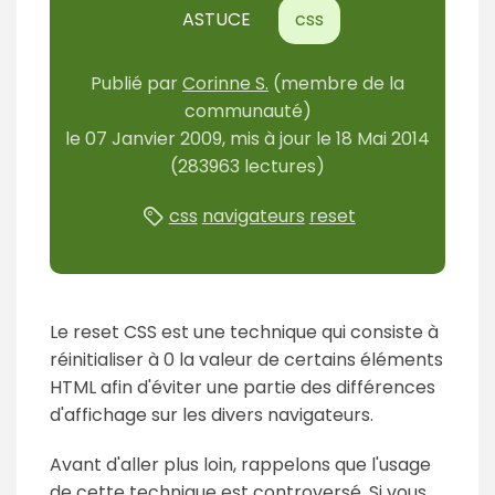
ASTUCE
css
Publié par
Corinne S.
(membre de la
communauté)
le
07 Janvier 2009
, mis à jour le
18 Mai 2014
(283963 lectures)
css
navigateurs
reset
Le reset CSS est une technique qui consiste à
réinitialiser à 0 la valeur de certains éléments
HTML afin d'éviter une partie des différences
d'affichage sur les divers navigateurs.
Avant d'aller plus loin, rappelons que l'usage
de cette technique est controversé. Si vous