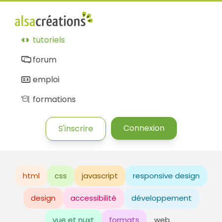
tutoriels
forum
emploi
formations
Connexion
S'inscrire
html
css
javascript
responsive design
design
accessibilité
développement
vue et nuxt
formats
web