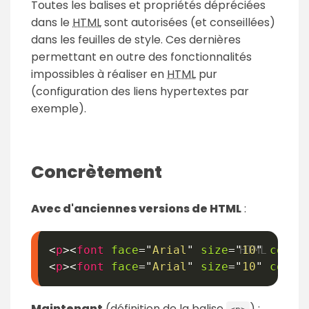
Toutes les balises et propriétés dépréciées
dans le
HTML
sont autorisées (et conseillées)
dans les feuilles de style. Ces dernières
permettant en outre des fonctionnalités
impossibles à réaliser en
HTML
pur
(configuration des liens hypertextes par
exemple).
Concrètement
Avec d'anciennes versions de HTML
:
<
p
>
<
font
face
=
"
Arial
"
size
=
"
10
"
color
<
p
>
<
font
face
=
"
Arial
"
size
=
"
10
"
color
Maintenant
(définition de la balise
) :