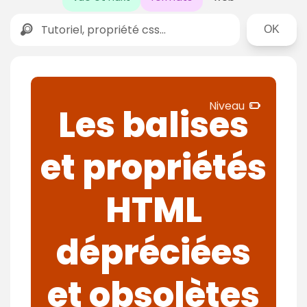
Rechercher
N
Niveau
Les balises
i
v
et propriétés
e
a
u
HTML
d
é
dépréciées
b
u
t
et obsolètes
a