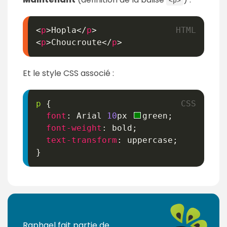
<p>
<
p
>
Hopla
</
p
>
<
p
>
Choucroute
</
p
>
Et le style CSS associé :
p
{
font
:
 Arial 
10
px
green
;
font-weight
:
 bold
;
text-transform
:
 uppercase
;
}
Raphael fait partie de