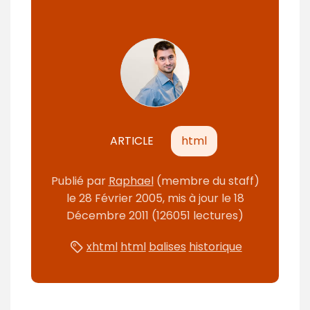
n
t
ARTICLE
html
Publié par
Raphael
(membre du staff)
le
28 Février 2005
, mis à jour le
18
Décembre 2011
(126051 lectures)
xhtml
html
balises
historique