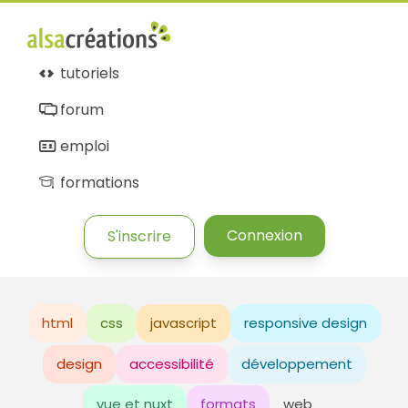
tutoriels
forum
emploi
formations
Connexion
S'inscrire
html
css
javascript
responsive design
design
accessibilité
développement
vue et nuxt
formats
web