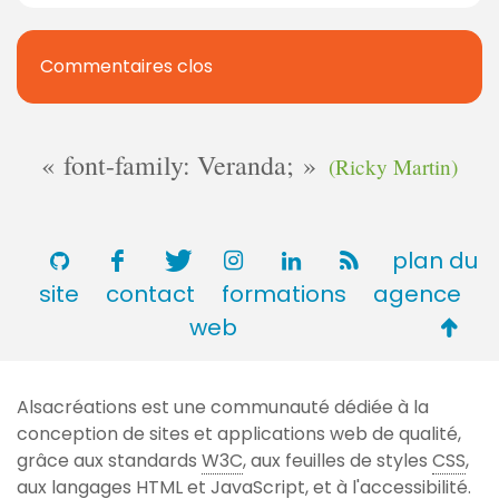
Commentaires clos
font-family: Veranda;
(Ricky Martin)
plan du
site
contact
formations
agence
Retou
web
en
haut
Alsacréations est une communauté dédiée à la
de
conception de sites et applications web de qualité,
page
grâce aux standards
W3C
, aux feuilles de styles
CSS
,
aux langages
HTML
et JavaScript, et à l'accessibilité.