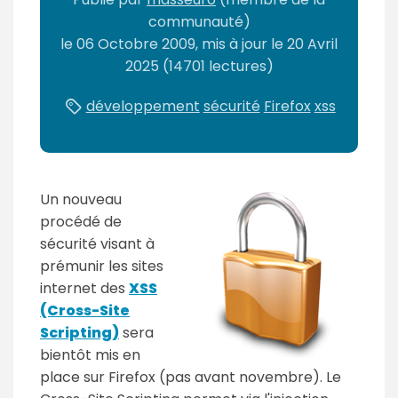
communauté)
le
06 Octobre 2009
, mis à jour le
20 Avril
2025
(14701 lectures)
développement
sécurité
Firefox
xss
Un nouveau
procédé de
sécurité visant à
prémunir les sites
internet des
XSS
(Cross-Site
Scripting)
sera
bientôt mis en
place sur Firefox (pas avant novembre). Le