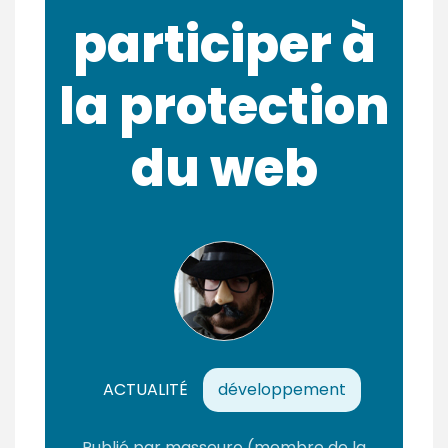
participer à
la protection
du web
ACTUALITÉ
développement
Publié
par
masseuro
(membre de la