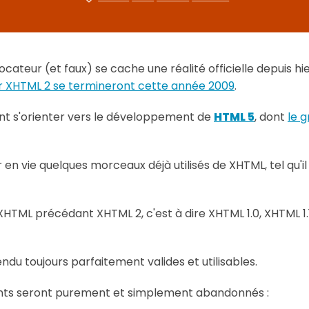
ateur (et faux) se cache une réalité officielle depuis hier
ur XHTML 2 se termineront cette année 2009
.
ont s'orienter vers le développement de
HTML 5
, dont
le g
n vie quelques morceaux déjà utilisés de XHTML, tel qu'i
 XHTML précédant XHTML 2, c'est à dire XHTML 1.0, XHTML 1.1
du toujours parfaitement valides et utilisables.
ants seront purement et simplement abandonnés :