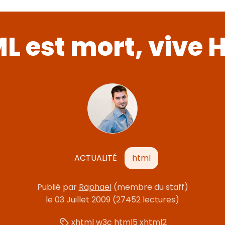
 est mort, vive 
ACTUALITÉ
html
Publié
par
Raphael
(membre du staff)
le
03 Juillet 2009
(27452 lectures)
xhtml
w3c
html5
xhtml2