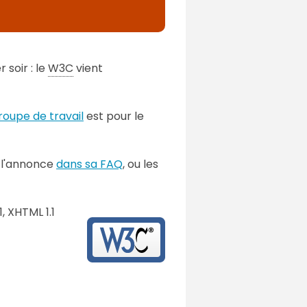
 soir : le
W3C
vient
roupe de travail
est pour le
l l'annonce
dans sa FAQ
, ou les
, XHTML 1.1