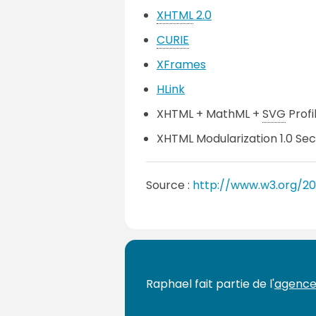
XHTML
2.0
CURIE
XFrames
HLink
XHTML + MathML +
SVG
Profi
XHTML Modularization 1.0 Sec
Source :
http://www.w3.org/2
Raphael fait partie de l'
agence