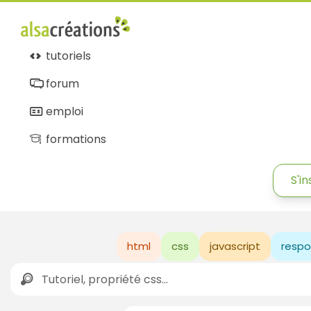
tutoriels
forum
emploi
formations
S'in
html
css
javascript
respo