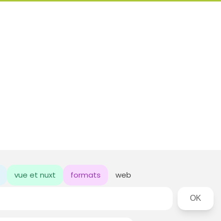
vue et nuxt
formats
web
Rechercher