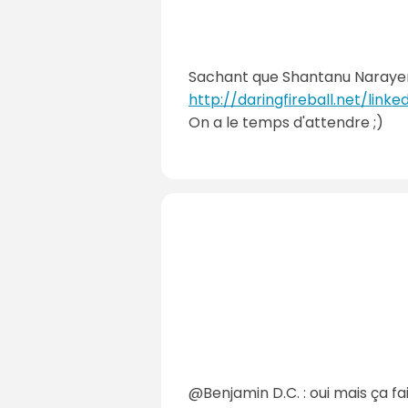
Sachant que Shantanu Narayen, 
http://daringfireball.net/linke
On a le temps d'attendre ;)
@Benjamin D.C. : oui mais ça fai