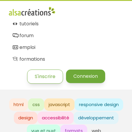
tutoriels
forum
emploi
formations
Connexion
S'inscrire
html
css
javascript
responsive design
design
accessibilité
développement
vue et nuxt
formats
web