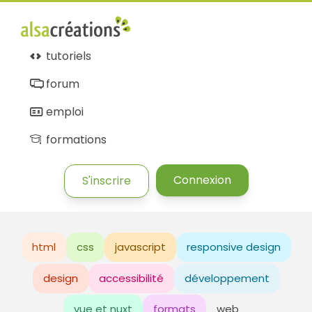
tutoriels
forum
emploi
formations
Connexion
S'inscrire
html
css
javascript
responsive design
design
accessibilité
développement
vue et nuxt
formats
web