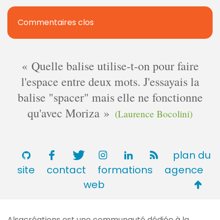
Commentaires clos
Quelle balise utilise-t-on pour faire
l'espace entre deux mots. J'essayais la
balise "spacer" mais elle ne fonctionne
qu'avec Moriza
(Laurence Bocolini)
plan du
site
contact
formations
agence
Retou
web
en
haut
Alsacréations est une communauté dédiée à la