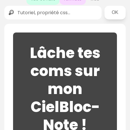
Rechercher
Lâche tes
coms sur
mon
CielBloc-
Note !