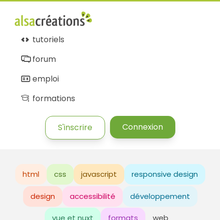
tutoriels
forum
emploi
formations
Connexion
S'inscrire
html
css
javascript
responsive design
design
accessibilité
développement
vue et nuxt
formats
web