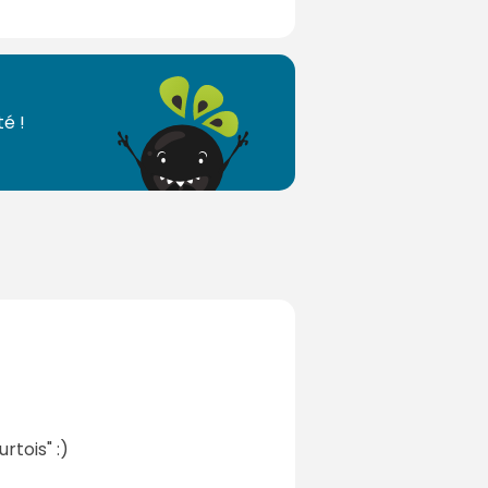
é !
rtois" :)