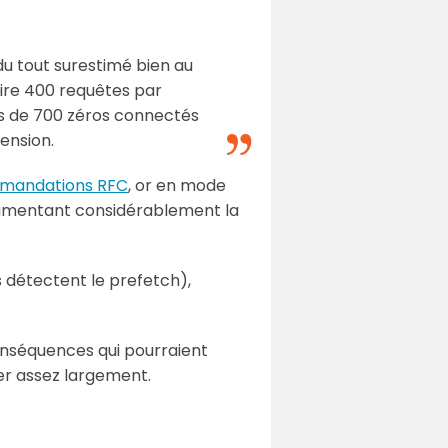
du tout surestimé bien au
dire 400 requêtes par
us de 700 zéros connectés
ension.
mandations RFC
, or en mode
 augmentant considérablement la
s détectent le prefetch),
conséquences qui pourraient
ser assez largement.