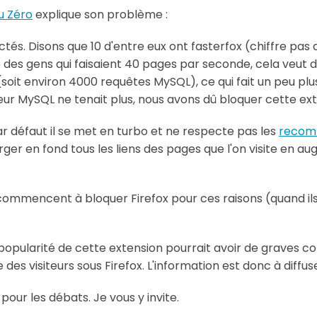
u Zéro
explique son problème :
és. Disons que 10 d'entre eux ont fasterfox (chiffre pas 
 des gens qui faisaient 40 pages par seconde, cela veut 
oit environ 4000 requêtes MySQL), ce qui fait un peu pl
eur MySQL ne tenait plus, nous avons dû bloquer cette ext
ar défaut il se met en turbo et ne respecte pas les
recom
rger en fond tous les liens des pages que l'on visite en
es commencent à bloquer Firefox pour ces raisons (quand il
la popularité de cette extension pourrait avoir de graves 
des visiteurs sous Firefox. L'information est donc à diffu
pour les débats. Je vous y invite.