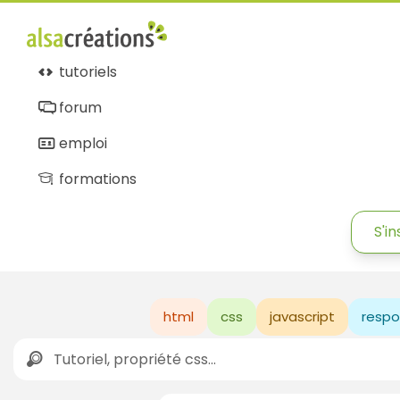
tutoriels
forum
emploi
formations
S'in
html
css
javascript
respo