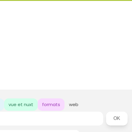
vue et nuxt
formats
web
Rechercher