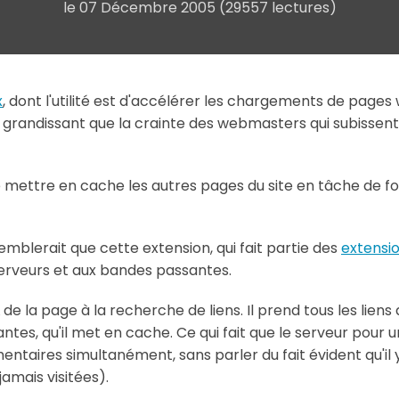
le
07 Décembre 2005
(29557 lectures)
x
, dont l'utilité est d'accélérer les chargements de pages w
si grandissant que la crainte des webmasters qui subisse
 mettre en cache les autres pages du site en tâche de fo
semblerait que cette extension, qui fait partie des
extensio
erveurs et aux bandes passantes.
e la page à la recherche de liens. Il prend tous les liens 
tes, qu'il met en cache. Ce qui fait que le serveur pour 
taires simultanément, sans parler du fait évident qu'il y
amais visitées).