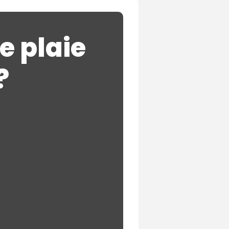
e plaie
?