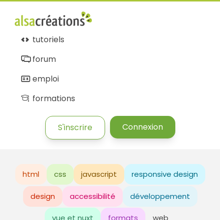
tutoriels
forum
emploi
formations
Connexion
S'inscrire
html
css
javascript
responsive design
design
accessibilité
développement
vue et nuxt
formats
web