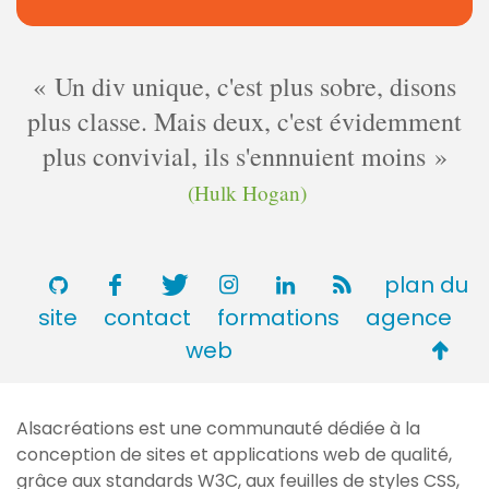
Un div unique, c'est plus sobre, disons
plus classe. Mais deux, c'est évidemment
plus convivial, ils s'ennnuient moins
(Hulk Hogan)
plan du
site
contact
formations
agence
Retou
web
en
haut
Alsacréations est une communauté dédiée à la
de
conception de sites et applications web de qualité,
page
grâce aux standards
W3C
, aux feuilles de styles
CSS
,