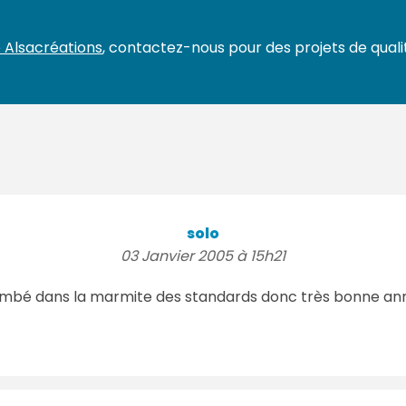
 Alsacréations
, contactez-nous pour des projets de qualit
solo
03 Janvier 2005 à 15h21
 tombé dans la marmite des standards donc très bonne an