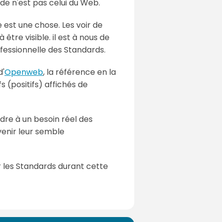
de n'est pas celui du Web.
e est une chose. Les voir de
tre visible. il est à nous de
rofessionnelle des Standards.
d'
Openweb
, la référence en la
s (positifs) affichés de
re à un besoin réel des
enir leur semble
r les Standards durant cette