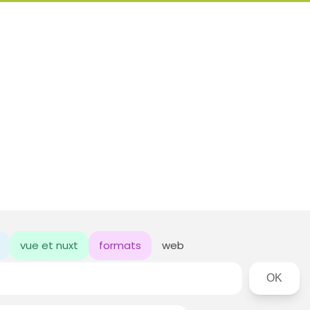
vue et nuxt
formats
web
Rechercher