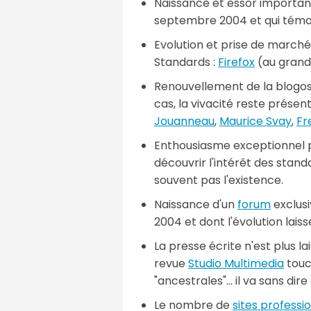
Naissance et essor importan
septembre 2004 et qui témoig
Evolution et prise de marché
Standards :
Firefox
(au grand
Renouvellement de la blogosph
cas, la vivacité reste présen
Jouanneau
,
Maurice Svay
,
Fr
Enthousiasme exceptionnel p
découvrir l'intérêt des stan
souvent pas l'existence.
Naissance d'un
forum
exclusi
2004 et dont l'évolution lai
La presse écrite n'est plus l
revue
Studio Multimedia
touc
"ancestrales"... il va sans di
Le nombre de
sites professi