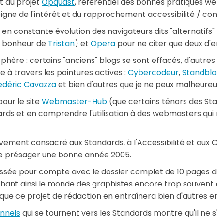
t du projet
Opquast
, référentiel des bonnes pratiques web,
ne de l'intérêt et du rapprochement accessibilité / conf
 en constante évolution des navigateurs dits "alternatifs
 bonheur de
Tristan
) et
Opera
pour ne citer que deux d'e
ère : certains "anciens" blogs se sont effacés, d'autres on
te à travers les pointures actives :
Cybercodeur
,
Standblo
edéric Cavazza
et bien d'autres que je ne peux malheureu
our le site
Webmaster-Hub
(que certains ténors des Stan
dards et en comprendre l'utilisation à des webmasters qui
vement consacré aux Standards, à l'Accessibilité et aux CS
sse présager une bonne année 2005.
aissée pour compte avec le dossier complet de 10 pages d'O
hant ainsi le monde des graphistes encore trop souvent 
re que ce projet de rédaction en entraînera bien d'autres e
onnels
qui se tournent vers les Standards montre qu'il ne s