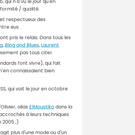
 qui n'a vu le jour qu'en
ormité / qualité.
" et respectueux des
ntre eux.
t pris le relais. Dans tous les
g
,
Blog and Blues
,
Laurent
sement pas tous citer.
dards font vivre), qui fait
 n'en connaissaient bien
S, qui voit le jour en octobre
livier, alias
ElMoustiko
dans la
accrochés à leurs techniques
n 2005 ;)
'agit plus d'une mode ou d'un