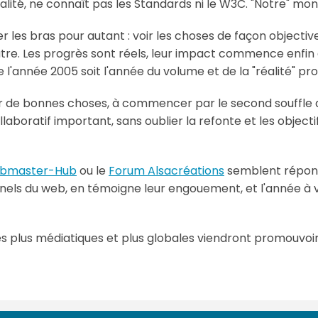
lité, ne connaît pas les Standards ni le W3C. "Notre" mon
er les bras pour autant : voir les choses de façon objectiv
re. Les progrès sont réels, leur impact commence enfin à ê
ue l'année 2005 soit l'année du volume et de la "réalité" p
er de bonnes choses, à commencer par le second souffle 
aboratif important, sans oublier la refonte et les objectif
bmaster-Hub
ou le
Forum Alsacréations
semblent répond
els du web, en témoigne leur engouement, et l'année à v
ves plus médiatiques et plus globales viendront promouvoi