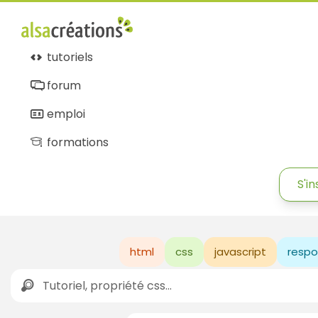
tutoriels
forum
emploi
formations
S'in
html
css
javascript
respo