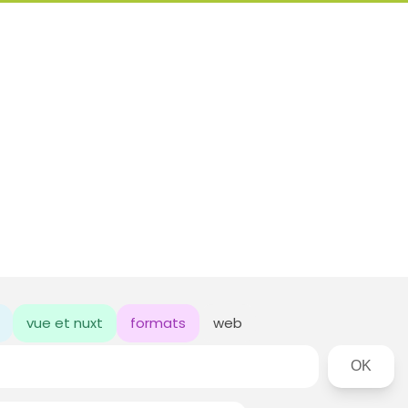
vue et nuxt
formats
web
Rechercher