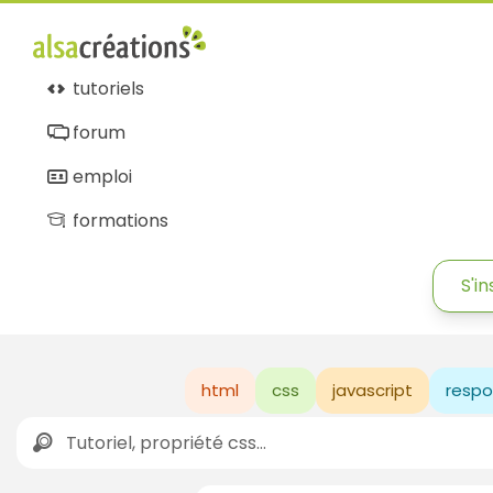
tutoriels
forum
emploi
formations
S'in
html
css
javascript
respo