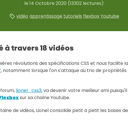
le
14 Octobre 2020
(13302 lectures)
vidéo
apprentissage
tutoriels
flexbox
Youtube
 à travers 18 vidéos
ères révolutions des spécifications CSS et nous facilite la v
f
, notamment lorsque l'on s'attaque au trio de propriétés
 forum,
lionel_css3
, va devenir votre meilleur ami puisqu'i
 Flexbox
sur sa chaîne Youtube.
aine de vidéos, Lionel consolide petit à petit les bases de