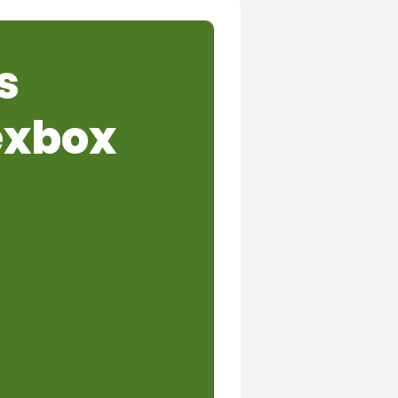
s
exbox