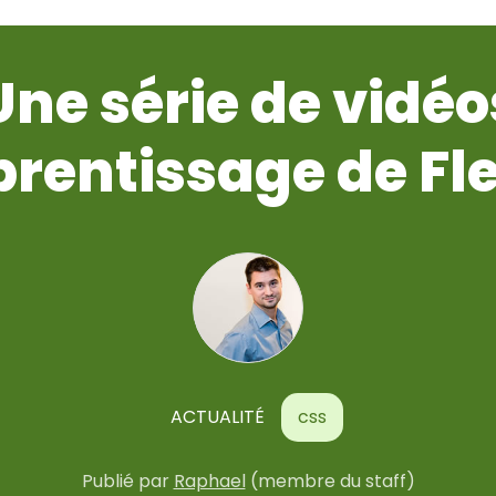
Une série de vidéo
prentissage de Fl
ACTUALITÉ
css
Publié
par
Raphael
(membre du staff)