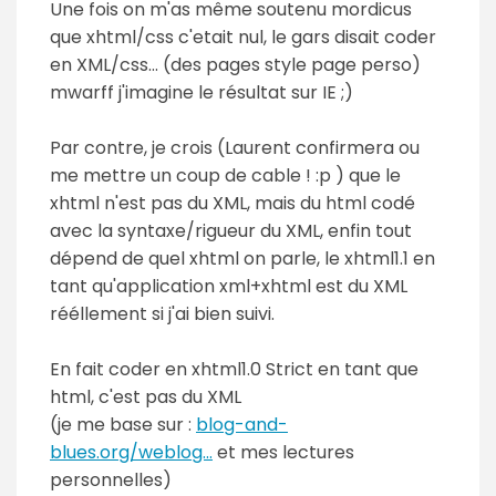
Une fois on m'as même soutenu mordicus
que xhtml/css c'etait nul, le gars disait coder
en XML/css... (des pages style page perso)
mwarff j'imagine le résultat sur IE ;)
Par contre, je crois (Laurent confirmera ou
me mettre un coup de cable ! :p ) que le
xhtml n'est pas du XML, mais du html codé
avec la syntaxe/rigueur du XML, enfin tout
dépend de quel xhtml on parle, le xhtml1.1 en
tant qu'application xml+xhtml est du XML
rééllement si j'ai bien suivi.
En fait coder en xhtml1.0 Strict en tant que
html, c'est pas du XML
(je me base sur :
blog-and-
blues.org/weblog...
et mes lectures
personnelles)