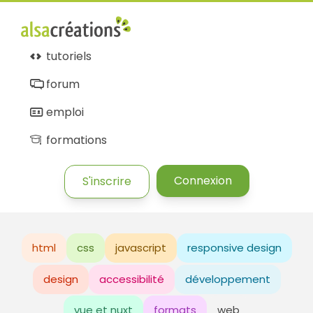
tutoriels
forum
emploi
formations
Connexion
S'inscrire
html
css
javascript
responsive design
design
accessibilité
développement
vue et nuxt
formats
web