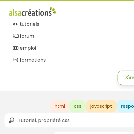
tutoriels
forum
emploi
formations
S'in
html
css
javascript
respo