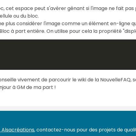
c, cet espace peut s'avérer gênant si l'image ne fait pas 
ellule ou du bloc.
à ne plus considérer l'image comme un élément en-ligne
c à part entière. On utilise pour cela la propriété "displa
conseille vivement de parcourir le wiki de la NouvelleFAQ, s
onjour à GM de ma part !
 Alsacréations
, contactez-nous pour des projets de qualit