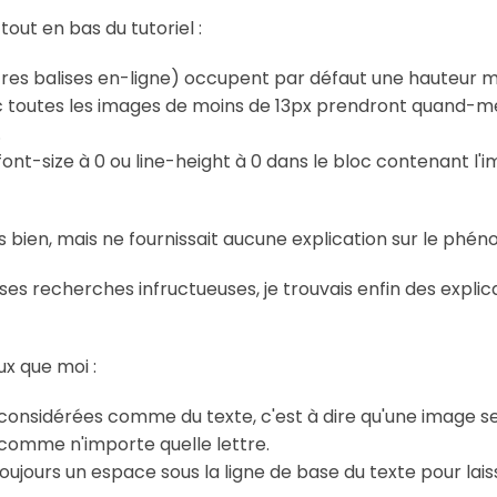
tout en bas du tutoriel :
utres balises en-ligne) occupent par défaut une hauteur m
onc toutes les images de moins de 13px prendront quand-m
.
ont-size à 0 ou line-height à 0 dans le bloc contenant l'im
ès bien, mais ne fournissait aucune explication sur le phé
 recherches infructueuses, je trouvais enfin des explica
ux que moi :
considérées comme du texte, c'est à dire qu'une image s
, comme n'importe quelle lettre.
toujours un espace sous la ligne de base du texte pour lais