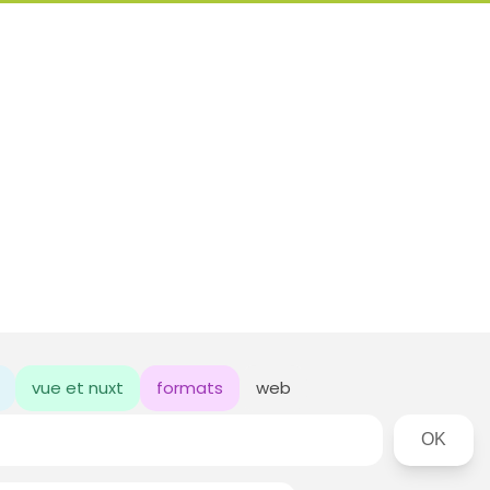
vue et nuxt
formats
web
Rechercher