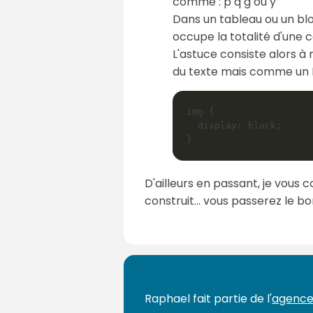
comme : p q g ou y
Dans un tableau ou un blo
occupe la totalité d'une c
L'astuce consiste alors 
du texte mais comme un Blo
img {

  display: block;

}
D'ailleurs en passant, je vous 
construit... vous passerez le b
Raphael fait partie de l'
agence