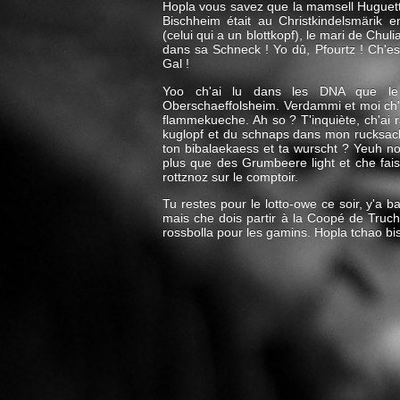
Hopla vous savez que la mamsell Huguett
Bischheim était au Christkindelsmärik
(celui qui a un blottkopf), le mari de Chul
dans sa Schneck ! Yo dû, Pfourtz ! Ch'es
Gal !
Yoo ch'ai lu dans les DNA que le
Oberschaeffolsheim. Verdammi et moi ch'
flammekueche. Ah so ? T'inquiète, ch'a
kuglopf et du schnaps dans mon rucksack.
ton bibalaekaess et ta wurscht ? Yeuh n
plus que des Grumbeere light et che fai
rottznoz sur le comptoir.
Tu restes pour le lotto-owe ce soir, y'a 
mais che dois partir à la Coopé de Truc
rossbolla pour les gamins. Hopla tchao bis