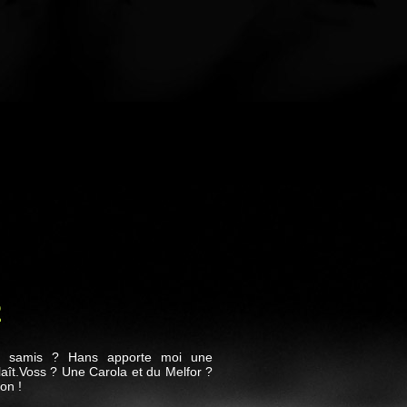
2
s samis ? Hans apporte moi une
plaît.Voss ? Une Carola et du Melfor ?
on !