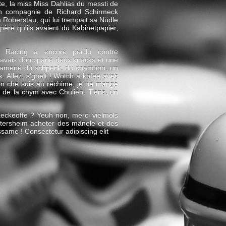
e, la miss Miss Dahlias du messti de
 en compagnie de Richard Schirmeck
ia Roberstau, qui lui trempait sa Nüdle
père qu'ils avaient du Kabinetpapier,
 Racing a encore perdu contre
avais donc parié deux knacks et une
i ramené du schpeck, du chambon, un
 Allez, s'guelt ! Wotch a kofee avec
on che suis au réchime, je ne mange
s de la chym avec Chulien. Tiens, un
baeckeoffe ? Yeuh non, merci vielmols
htersheim acheter des mänele et des
same ! Consectetur adipiscing elit