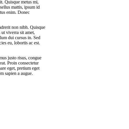
it. Quisque metus mi,
sellus mattis, ipsum id
luctus enim. Donec
ndrerit non nibh. Quisque
ut viverra sit amet,
ulum dui cursus in. Sed
ies eu, lobortis ac est.
mus justo risus, congue
erat. Proin consectetur
nare eget, pretium eget
rem sapien a augue.