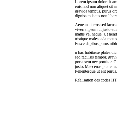
Lorem ipsum dolor sit ame
euismod non aliquet sit am
gravida tempus, purus orci 
dignissim lacus non liber
Aenean at eros sed lacus
viverra ipsum ut justo eu
mattis vel neque. Ut hend
tristique malesuada metus,
Fusce dapibus purus nibh,
n hac habitasse platea di
sed facilisis tempor, grav
porta sem nec porttitor. C
justo. Maecenas pharetra,
Pellentesque ut elit puru
Réalisation des codes HT