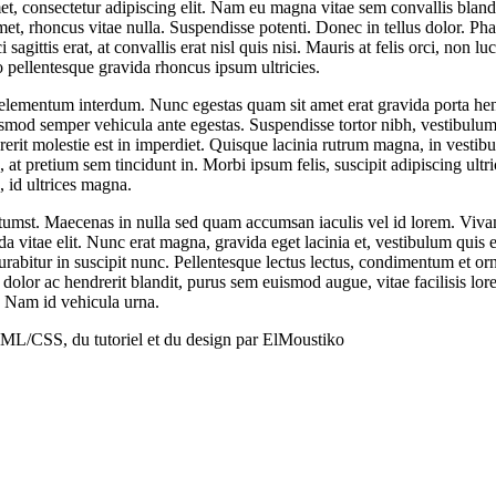
t, consectetur adipiscing elit. Nam eu magna vitae sem convallis bland
et, rhoncus vitae nulla. Suspendisse potenti. Donec in tellus dolor. Pha
sagittis erat, at convallis erat nisl quis nisi. Mauris at felis orci, non 
o pellentesque gravida rhoncus ipsum ultricies.
 elementum interdum. Nunc egestas quam sit amet erat gravida porta he
ismod semper vehicula ante egestas. Suspendisse tortor nibh, vestibulum 
rerit molestie est in imperdiet. Quisque lacinia rutrum magna, in vestib
 at pretium sem tincidunt in. Morbi ipsum felis, suscipit adipiscing ultric
 id ultrices magna.
ctumst. Maecenas in nulla sed quam accumsan iaculis vel id lorem. Viva
ida vitae elit. Nunc erat magna, gravida eget lacinia et, vestibulum quis 
urabitur in suscipit nunc. Pellentesque lectus lectus, condimentum et or
 dolor ac hendrerit blandit, purus sem euismod augue, vitae facilisis lo
s. Nam id vehicula urna.
ML/CSS, du tutoriel et du design par ElMoustiko